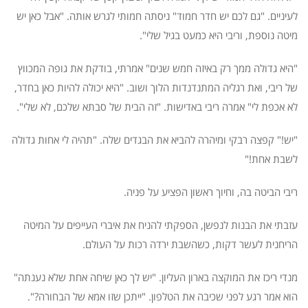
לעיניים. "גם לכם יש חדר חמוד" ניסתה חמותי לגרש אותה. "אבל כאן יש
מיטה נוספת, וריבי היא כמעט בגיל שלי".
"היא גדולה ממך רק באיזה חמש שנים" אמרתי, בודקת את גופה המכווץ
של ריבי, ואת רגליה המתנדנדות הלוך ושוב. "היא יכולה להיות כאן בחדר,
לא אכפת לי" אמרה ריבי באדישות. "זה הבית של סבתא שלכם, לא שלי".
"יש!" קפצה רבקי ומיהרה להביא את הבגדים שלה. "תהיה לי אחות גדולה
לשבת אחת!"
ריבי הביטה בה, וחיוך ראשון הפציע על פניה.
עזבתי את הבנות לנפשן, הספקתי להניח את איברי העייפים על המיטה
הריחנית לעשר דקות, כשהשבת ירדה רכות על העולם.
מנדי ריכז את המוקצה בארון העליון. "יש לך כאן שיחה אחת שלא נענתה"
הוא אמר רגע לפני שכיבה את הטלפון. "ייתכן שזו אמא של הבחורה?".