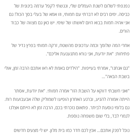
נפנפתי לשלום לשנת העמלים שלי, ונגשתי לקפל ערמה בינונית של
כביסה. ימים רבים לא דברתי עם חמותי, וזו אמא של בעלי בסך הכול! גם
אני אהיה חמות בבוא היום לאשתו של שימי. יש כאן גם מצווה של כבוד
הורים.
אחרי המה שלומך וכמה עדכונים מהשטח, זרקה חמותי בפרץ נדיר של
פתיחות: "את יודעת, אני נורא מתגעגעת אליכם".
"גם אנחנו", אמרתי בעייפות. "הילדים באמת לא ראו אתכם הרבה זמן, אולי
בשבת הבאה"…
"ואני חשבתי דווקא על השבת הזו" אמרה חמותי. "את יודעת, אסתר
הייתה אמורה להגיע, וברגע האחרון הופיעו לשמוליק שלה אבעבועות רוח.
גם בלומי נוסעת לביתר. פתאום נזכרתי בכם, הרבה זמן לא הייתם אצלנו
לגמרי לבד, בלי שום משפחה נוספת.
נוכל לפנק אתכם… אכין לכם חדר כמו בית מלון. יש לי מצעים חדשים