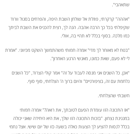
שתאהבי".
"אההה" קרקרתי, פוזלת אל שולחן השבת היפה, והפרחים בסגול וורוד
שקיפלתי בכל כך הרבה אהבה. הנה לך, רצית להכניס את השבת לביתך
כמו מלכה. בסוף בכלל לא תהיי בה, אולי.
"בטח לא מאוחר לך מדי" אמרה חמותי משהתמשך השקט מכיווני. "אמרת
לי לא פעם, שאת כמונו, מאנשי הרגע האחרון".
"אכן. כל השנים אני מנסה לעבוד על זה" אמר קולי הצרוד, "כל השנים
נלחמת עם זה, בציפורניים" והיום ברוך ה' הצלחתי, סוף סוף.
חשבתי שהצלחתי.
"אז התכונה הזו עומדת הפעם לטובתך, את רואה?" אמרה חמותי
במנגינת נצחון. "בזכות התכונה הזו שלך, את היא היחידה שאני יכולה
בכלל לנסות להציע לך הצעות כאלה בשעה כזו של יום שישי. אצל נחמי