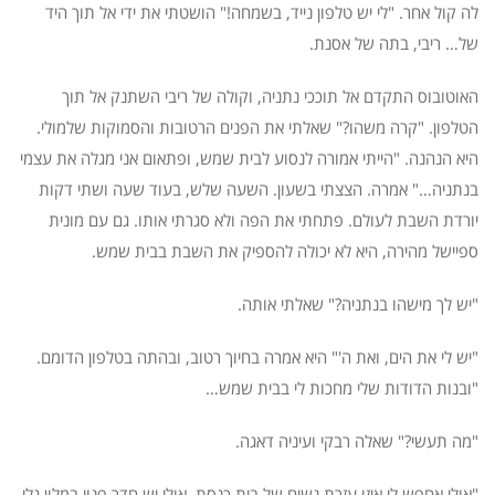
לה קול אחר. "לי יש טלפון נייד, בשמחה!" הושטתי את ידי אל תוך היד
של… ריבי, בתה של אסנת.
האוטובוס התקדם אל תוככי נתניה, וקולה של ריבי השתנק אל תוך
הטלפון. "קרה משהו?" שאלתי את הפנים הרטובות והסמוקות שלמולי.
היא הנהנה. "הייתי אמורה לנסוע לבית שמש, ופתאום אני מגלה את עצמי
בנתניה…" אמרה. הצצתי בשעון. השעה שלש, בעוד שעה ושתי דקות
יורדת השבת לעולם. פתחתי את הפה ולא סגרתי אותו. גם עם מונית
ספיישל מהירה, היא לא יכולה להספיק את השבת בבית שמש.
"יש לך מישהו בנתניה?" שאלתי אותה.
"יש לי את הים, ואת ה'" היא אמרה בחיוך רטוב, ובהתה בטלפון הדומם.
"ובנות הדודות שלי מחכות לי בבית שמש…
"מה תעשי?" שאלה רבקי ועיניה דאגה.
"אולי אחפש לי איזו עזרת נשים של בית כנסת. אולי יש חדר פנוי במלון גלי