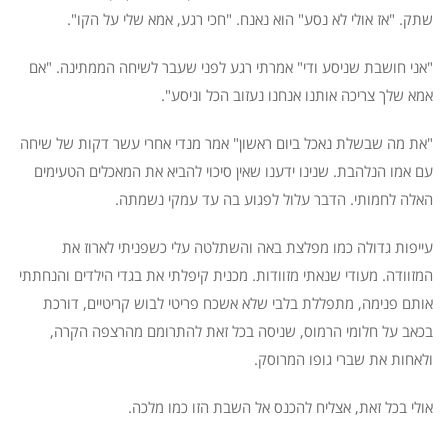
שתק. "אז אולי לא נסע" הוא נאנח. "חכי רגע, אמא שלי על הקו".
"אני חושבת שניסע ודי" אמרתי רגע לפני שעבר לשיחה הממתינה. "אם
אמא שלך צריכה אותנו אנחנו נעזוב הכל וניסע".
"את מה שבשלת נאכל ביום ראשון" אמר מנדי אחרי עשר דקות של שיחה
עם אמו הנלהבת. שנינו ידענו שאין סיכוי להביא את המאכלים הטעימים
האלה לחמותי. הדבר עלול לפגוע בה עד עמקי נשמתה.
עייפות גדולה כמו מפלצת באה והשתלטה עלי כשפניתי לארוז את
המזוודה. מעודי שנאתי מזוודות. מכנית קיפלתי את בגדי הילדים והנחתתי
אותם פנימה, מתפללת בלבי שלא אשכח פריטי לבוש קריטיים, דורכת
בכאב על חלומי הרמוס, שניסה בכל זאת להתרומם מהרצפה הקרה,
ולאחות את שברי גופו המרוסק.
אולי בכל זאת, אצליח להכנס אל השבת הזו כמו מלכה.