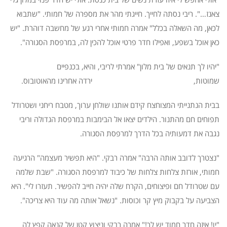
צאנז…". ריבי נסתה לחייך. חייגתי מהר את מספרה של חמותי. "שתבוא
לכאן, מה השאלה בכלל" אמרה חמותי אחרי רגע של מחשבה דוהרת. "יש
כאן אוכל בשפע, ואפילו חדר פרטי אוכל להכין לה, במרפסת הסגורה".
"יהיו לך תנאים של בית מלון" אמרתי לריבי, והיא, בכנפיים
שמוטות, ירדה אחרינו מהאוטובוס.
בבית הנתנייתי המצוחצח קידם אותנו שולחן ערוך, מטבח ריחני ושטרודל
תפוחים חם מהתנור. הילדים יצאו אל הבימבות במרפסת הגדולה וריבי
נגבה את דמעותיה בכל הדרך למרפסת הסגורה.
"נצטרך לדובב אותה הרבה" אמרה רבקי. "היא תפשיר מעצמה" הרגיעה
חמותי, אורזת צלחות צלחות של כיבוד למרפסת הסגורה. "שבת שלמה
עם שטרודל חם ופיצוחים, הקרח שלה יהיה חייב להפשיר. תעזרו לי". היא
הצביעה על בקבוק מיץ קר וכוסות. "נשאל אותה מה עוד היא צריכה".
"יו! איזה חדר חמוד יש לך!" אמרה רבקי וניצוץ קטן של קנאה קפץ לה