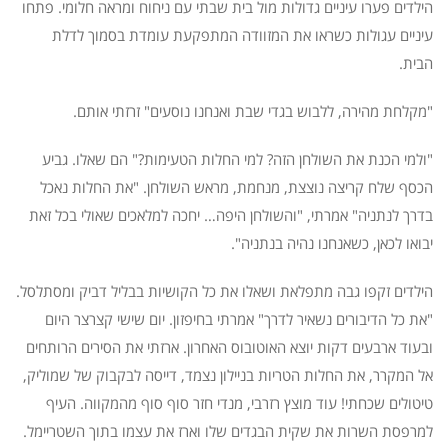
הילדים פערו עיניים גדולות מול בית שבתי עם ניחוח ומראה חלומי. פתחו
עיניים עגולות כשראו את המזוודה המתפקעת עומדת בסמוך לדלת
הבית.
"מקלחת מהירה, ללבוש בגדי שבת ואנחנו נוסעים" זרזתי אותם.
"ולמי הכנת את השולחן הזה? למי החלות הטעימות?" הם שאלו. גביע
הכסף שלח קריצה נוצצת, מנחמת, מראש השולחן. "את החלות נאכל
בדרך לנתניה" אמרתי, "והשולחן היפה… יחכה למלאכים שאולי בכל זאת
יבואו לכאן, כשאנחנו נהיה בנתניה".
הילדים זקפו גבה מתפלאת ושאלו את כל הקושיות בבליל דביק ומסתלסל.
"את כל הדיבורים נשאיר לדרך" אמרתי בחיפזון. יום שישי קצרצר היום
ובעוד ארבעים דקות יוצא האוטובוס האחרון. ארזתי את הסירים הרותחים
אל המקרר, את החלות הטריות בניילון נצמד, דייסה לבקבוק של שמוליק,
טיטולים שכחתי! עוד מוצץ רזרבי, מנדי חזר סוף סוף מהמקווה. העיף
למרפסת השרות את שקית הבגדים שלו וארז את עצמו בתוך השטריימל.