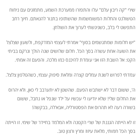
שירי "קה ריבון עלם" עלו והתפזרו ממערכת השמע, מתמזגים עם ניחוח
הטשולנט והחלות המשומשמות שהשתזפו בתנור להנאתם. חיוך רחב
התפשט לי בלב, כשניגשתי לערוך את השולחן.
"יש חלומות שמתגשמים בסוף" אמרתי לעצמי המזדקפת, ולשעון שצלצל
את השעה אחת עשרה בסך הכל. חלום שלושים שנה הולך ונרקם בביתי
הקט: אל השבת הזו אני עומדת להיכנס כמו מלכה. והפעם זה אמתי.
עמדתי לפרוש לשנת עמלים קצרה ומלאת סיפוק עצמי, כשהטלפון צלצל.
ה', ששום דבר לא ישתבש הפעם. שהשטן לא יתערבב לי כאן, ולא יהרוס
את החלום שלי! שלא יודיעו לי עכשיו על ילד שנפל או נחבל, ששום
בשורה רעה לא תהרוס את הפסטורליה, אבא'לה, בבקשה!
זו לא הייתה הגננת של שרי הקטנה ולא המלמד בחיידר של שימי. זו הייתה
בסך הכל חמותי, מלאת עיזוז ומרץ ורצון טוב.