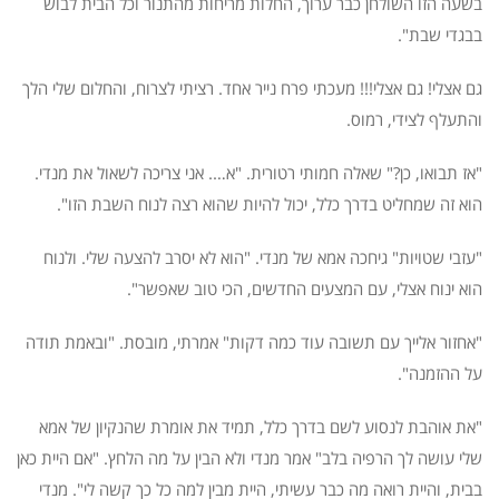
בשעה הזו השולחן כבר ערוך, החלות מריחות מהתנור וכל הבית לבוש
בבגדי שבת".
גם אצלי! גם אצלי!!! מעכתי פרח נייר אחד. רציתי לצרוח, והחלום שלי הלך
והתעלף לצידי, רמוס.
"אז תבואו, כן?" שאלה חמותי רטורית. "א…. אני צריכה לשאול את מנדי.
הוא זה שמחליט בדרך כלל, יכול להיות שהוא רצה לנוח השבת הזו".
"עזבי שטויות" גיחכה אמא של מנדי. "הוא לא יסרב להצעה שלי. ולנוח
הוא ינוח אצלי, עם המצעים החדשים, הכי טוב שאפשר".
"אחזור אלייך עם תשובה עוד כמה דקות" אמרתי, מובסת. "ובאמת תודה
על ההזמנה".
"את אוהבת לנסוע לשם בדרך כלל, תמיד את אומרת שהנקיון של אמא
שלי עושה לך הרפיה בלב" אמר מנדי ולא הבין על מה הלחץ. "אם היית כאן
בבית, והיית רואה מה כבר עשיתי, היית מבין למה כל כך קשה לי". מנדי