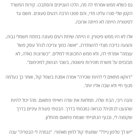
גם כשלא ממש אמרתי לה מה, הלכו העניינים והסתבכו. קירות המשרד
הקטן שלי סגרו עלינו מדי, והם ספגו הרבה רגעים טעונים. משם עד
לפיטוריה הייתה לא הייתה ארוכה.
אלו לא היו ממש פיטורין. זו הייתה שיחת רעים טעונה במתח חשמלי גבוה,
והצעה נדיבה מצדי להשתדרג. "אשה כמוך צריכה לנהל עסק משל
עצמה" אמרתי לה, ולא ממש התכוונתי למילים. "כשרונות כאלה, לא
מבזבזים על משרת מזכירות פשוטה, בשכר הנושק למינימום".
"דווקא מתאים לי להיות שכירה" אמרה אסנת בשפל קול, ואחר כך נעלמה
מנוף חיי ולא שבה אליו יותר.
והנה ריבי, הבת שלה. ממלאת את שדה ראייתי פתאום. מה! יכול להיות
שהגענו לנתניה? כנראה נמנמתי בדרך. הבטתי פעורת עיניים בדרך
שקפצה לי, ובנוף הנתנייתי שצמח פתאום מהחלון.
"יש לך טלפון נייד?" שמעתי קול לחוץ מאחורי. "נגמרה לי הבטריה" ענה