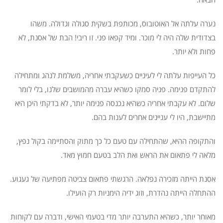
נערה עלתה אל האוטובוס, מכותפת בשקית סגולה וגדולה. משהו
בצדודית שלה היה לי מוכר. ומיד קפאו פני. זו ריבי! הבת של אסנת, לא
פחות ולא יותר.
כל העייפות עלתה לי לעיניים כשעקבתי אחריה, משלמת לנהג ומתחילה
להתקדם פנימה. פניה סמקו כשהיא עברה מהמושבים שלנו, בלי לומר
שלום. לא עקבתי אחריה כשהיא נכנסה פנימה יותר, לא בדקתי היכן היא
מתיישבת, היו לי עניינים אחרים לענות בהם.
והתקופה ההיא, שהתחילה עם טעם כל כך מתוק והסתיימה בקול נפץ,
מלאה לי פתאום את הראש ואת הלב בטעם חמוץ מאד.
אסנת הייתה מזכירה נפלאה. הרגשתי פתאום צביטה מפתיעה של געגוע.
ההתחלה הייתה נהדרת, וזוג ידיה הימניות רק הועילו.
מאוחר יותר, כשהיא התערבה יותר מדי בטעמי האישי, ודברה עם לקוחות