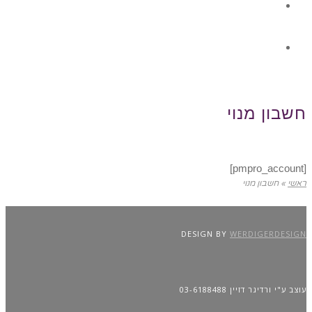
גלרית תוכן
צור קשר
חשבון מנוי
[pmpro_account]
ראשי
»
חשבון מנוי
DESIGN BY
WERDIGERDESIGN
עוצב ע"י ורדיגר דזיין 03-6188488