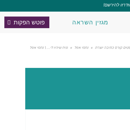
זדרזו להירשם!
מגזין השראה
פוטש הפקות
טים קורס כתיבה יוצרת
»
נחמי אפל
»
נניח שיהיו לי… \ נחמי אפל