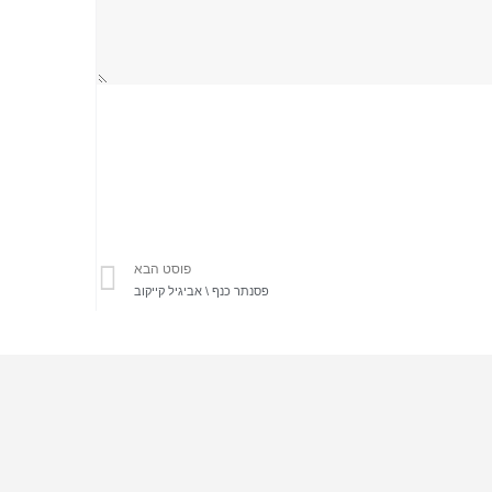
פוסט הבא
פסנתר כנף \ אביגיל קייקוב