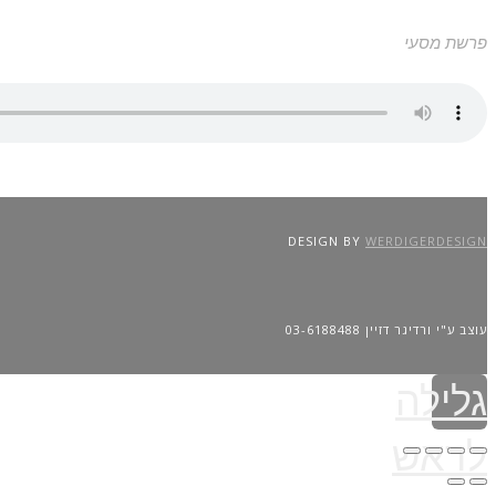
פרשת מסעי
DESIGN BY
WERDIGERDESIGN
עוצב ע"י ורדיגר דזיין 03-6188488
גלילה
לראש