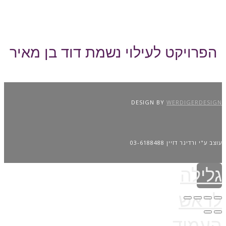
הפרויקט לעילוי נשמת דוד בן מאיר
DESIGN BY
WERDIGERDESIGN
עוצב ע"י ורדיגר דזיין 03-6188488
גלילה
לראש
העמוד