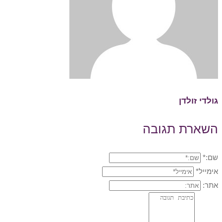
גולדי זולדן
השארת תגובה
שם:*
אימייל*
אתר: