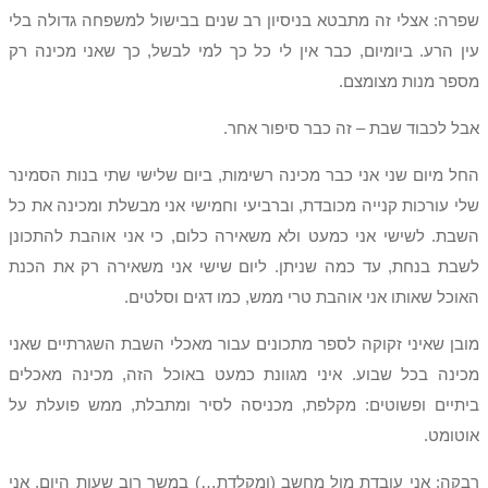
שפרה: אצלי זה מתבטא בניסיון רב שנים בבישול למשפחה גדולה בלי
עין הרע. ביומיום, כבר אין לי כל כך למי לבשל, כך שאני מכינה רק
מספר מנות מצומצם.
אבל לכבוד שבת – זה כבר סיפור אחר.
החל מיום שני אני כבר מכינה רשימות, ביום שלישי שתי בנות הסמינר
שלי עורכות קנייה מכובדת, וברביעי וחמישי אני מבשלת ומכינה את כל
השבת. לשישי אני כמעט ולא משאירה כלום, כי אני אוהבת להתכונן
לשבת בנחת, עד כמה שניתן. ליום שישי אני משאירה רק את הכנת
האוכל שאותו אני אוהבת טרי ממש, כמו דגים וסלטים.
מובן שאיני זקוקה לספר מתכונים עבור מאכלי השבת השגרתיים שאני
מכינה בכל שבוע. איני מגוונת כמעט באוכל הזה, מכינה מאכלים
ביתיים ופשוטים: מקלפת, מכניסה לסיר ומתבלת, ממש פועלת על
אוטומט.
רבקה: אני עובדת מול מחשב (ומקלדת…) במשך רוב שעות היום. אני