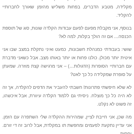
מקלידה, מטבע הדברים, בפחות משליש מהזמן שאורך לחברותיי
להקליד.
בנוסף, אני מקבלת מפעם לפעם עבודות הקלדה שונות, סוג של תוספת
הכנסה… אם זה הולך בקלות, למה לא?
שושי: בעבודתי כמנהלת חשבונות, כמעט ואיני נתקלת במצב שבו אני
איטית יותר מכולן. כולנו פחות או יותר באותו מצב. אבל כשאני מדברת
עם חברותיי הסופרות (הדגולות…) – אני מרגישה קצת מוזרה. שמעתן
על סופרת שמקלידה כל כך לאט?
לא שלא חיפשתי פתרונות! חשבתי להעביר את הדפים להקלדה, אך זה
לא היה כל כך מוצלח. ניסיתי גם ללמוד הקלדה עיוורת, אבל איכשהו,
זה פשוט לא נקלט.
מה שכן, אני חייבת לציין, שמהירות ההקלדה שלי השתפרה עם הזמן.
אני עדיין נתקעת לפעמים ומחפשת תו במקלדת, אבל לרוב זה די זורם.
יחסית.