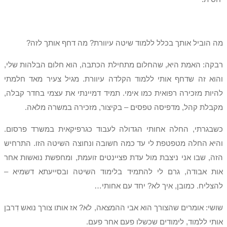
מה הוביל אותך בכלל ללמוד שיטה עיוורת? מה דחף אותך לזה?
רבקה: האמת היא, שהחלום מתחילת הכתבה, הוא חלום הבלהות שלי,
והוא זה שדחף אותי ללמוד הקלדה עיוורת. מגיל צעיר מאד חלמתי
להיות מזכירה רפואית כמו אימי. תמיד דמיינתי את עצמי בחדר קבלה,
מקבלת קהל, מדפיסה טפסים – בקיצור, מזכירה במשרה מלאה.
כשבגרתי, החלה אחותי הגדולה לעבוד כגרפיקאית במשרד פרסום.
והיא החלה מטפטפת לי עד כמה חשובה ונחוצה השיטה הזו. התרחיש
הזה, שבו אני ניצבת מול עדת פציינטים זועמת, ומחפשת נואשות אחר
אות אבודה, גרם לי להתמיד בלימוד השיטה ובסייעתא דשמיא –
להצליח. כמובן, איך לא? יחד עם אחותי…
שושי: אומרים שהצורך הוא אבי ההמצאה, לא? אז אותו צורך נואש דִרבן
אותי ללמוד, לימודים שכשלו פעם אחר פעם.