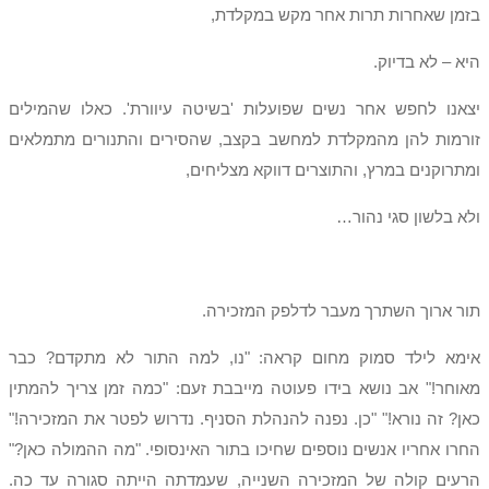
בזמן שאחרות תרות אחר מקש במקלדת,
היא – לא בדיוק.
יצאנו לחפש אחר נשים שפועלות 'בשיטה עיוורת'. כאלו שהמילים
זורמות להן מהמקלדת למחשב בקצב, שהסירים והתנורים מתמלאים
ומתרוקנים במרץ, והתוצרים דווקא מצליחים,
ולא בלשון סגי נהור…
תור ארוך השתרך מעבר לדלפק המזכירה.
אימא לילד סמוק מחום קראה: "נו, למה התור לא מתקדם? כבר
מאוחר!" אב נושא בידו פעוטה מייבבת זעם: "כמה זמן צריך להמתין
כאן? זה נורא!" "כן. נפנה להנהלת הסניף. נדרוש לפטר את המזכירה!"
החרו אחריו אנשים נוספים שחיכו בתור האינסופי. "מה ההמולה כאן?"
הרעים קולה של המזכירה השנייה, שעמדתה הייתה סגורה עד כה.