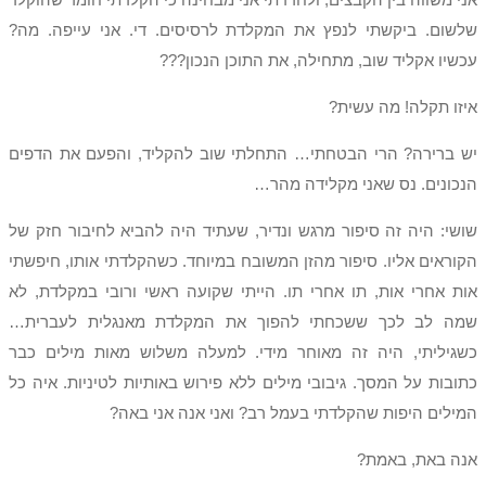
שלשום. ביקשתי לנפץ את המקלדת לרסיסים. די. אני עייפה. מה?
עכשיו אקליד שוב, מתחילה, את התוכן הנכון???
איזו תקלה! מה עשית?
יש ברירה? הרי הבטחתי… התחלתי שוב להקליד, והפעם את הדפים
הנכונים. נס שאני מקלידה מהר…
שושי: היה זה סיפור מרגש ונדיר, שעתיד היה להביא לחיבור חזק של
הקוראים אליו. סיפור מהזן המשובח במיוחד. כשהקלדתי אותו, חיפשתי
אות אחרי אות, תו אחרי תו. הייתי שקועה ראשי ורובי במקלדת, לא
שמה לב לכך ששכחתי להפוך את המקלדת מאנגלית לעברית…
כשגיליתי, היה זה מאוחר מידי. למעלה משלוש מאות מילים כבר
כתובות על המסך. גיבובי מילים ללא פירוש באותיות לטיניות. איה כל
המילים היפות שהקלדתי בעמל רב? ואני אנה אני באה?
אנה באת, באמת?