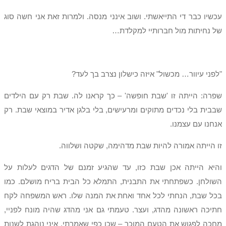
עכשיו כבר די התייאשתי. ושוב אינני מנסה. ולמרות זאת אני חשה סוג
של נחיתות מול חברותיי למקלדת…
"לפני עיוור… מכשול" איזה כישלון נצרב בך לעד?
שפרה: הייתה זו 'שבת חופשה' – כך קראנו לה. שבת רק עם הילדים
שבבית בלי נכדים מתוקים ומרעישים, בלי בלגן אדיר במוצאי שבת. רק
אנחנו עם עצמנו.
זו הייתה אמורה להיות שבת מדהימה, שקטה ושלווה.
והיא הייתה אכן שבת כזו, עד שהגיע זמנם של הדגים לעלות על
השולחן. כשפתחתי את התבנית, התמלא כל הבית בריח מושלם. כמו
בכל שבת, הנחתי לכל אחד ואחת את המנה שלו. ראש המשפחה לקח
חתיכה ראשונה מהדג, ועצר. טעמתי גם אני מהדג שהיה מונח לפניי,
מחכה לפגוש את הטעם המוכר – שכן כפי שאמרתי, איני נוהגת לשנות