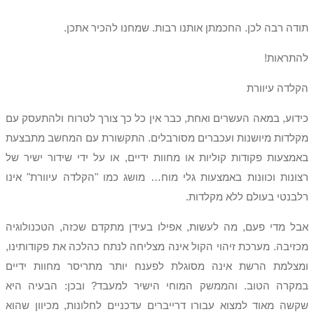
תודה רבה לכן. החכמתן אותנו רבות. שמחנו להכיר אתכן.
להתראות!
הקלדה עיוורת
כידוע, במאה העשרים ואחת, כבר אין כל כך צורך לטרוח ולהתעסק עם
מקלדות מיושנות ועכברים מסורבלים. התקשורת עם המחשב מתבצעת
באמצעות פקודות קוליות או מחוות ידיים, או על ידי שידור ישיר של
רצונות וכוונות באמצעות גלי מוח… מושג כמו "הקלדה עיוורת" אינו
רלבנטי בעולם ללא מקלדות.
אבל מדי פעם, מה לעשות, אפילו בעידן מתקדם שכזה, הטכנולוגיה
מכזיבה. מערכת זיהוי הקול אינה מצליחה לנתח כהלכה את פקודותינו,
ומצלמת הרשת אינה מסוגלת לפענח יותר מתריסר מחוות ידיים
במקרה הטוב. והממשק המוחי הישיר למעבד? ובכן: הבעיה היא
שקשה מאוד למצוא עבורו דרייברים עדכניים לחלונות, מכיוון שהוא