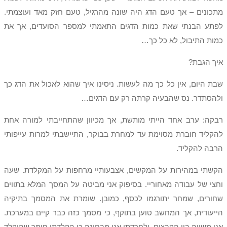
מתכונים – אך טעם הדג היה שונה מהרגיל, טעם חזק מאד ועוצמתי.
לפתע הבנתי שאת כמות הדגים התאמתי למספר הסועדים, אך את
כמות התיבול, לא כל כך…
איך הגבת?
שבת היום, אין כל כך מה לעשות. ניסינו איך שהוא לאכול את הדג כך
ולהסתדר. נס שהבעיה קרתה רק עם הדגים…
רבקה: ערב אחד הייתי מותשת, אך מכיוון שהתחייבתי למורה אחת
להקליד חוברת מסוימת עד למחרת בבוקר, התיישבתי למרות עייפותי
הרבה להקליד.
הקשתי במהירות על המקשים, אצבעותיי מרחפות על המקלדת. שעה
וחצי של עבודה מאחוריי. בסיפוק אני מביטה על המסך המלא בתווים
שחורים, שמחר יתורגמו לכסף, כמובן. שומרת את המסמך בתיקיה
הייעודית, אך המחשב טוען בתוקף, כי מסמך כזה כבר קיים במערכת.
אני משווה בין הקבצים, ולחרדתי אני מבחינה כי הקלדתי חומר שהוקלד