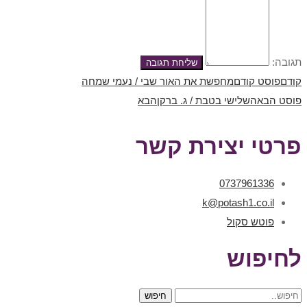
תגובה:
קודם
פוסט קודם
מחפשת את האור שבי / נעמי שמחה
פוסט הבא
השלישי בטבת / ג. ברקן
הבא
פרטי יצירת קשר
0737961336
k@potash1.co.il
פוטש סקול
לחיפוש
חיפוש