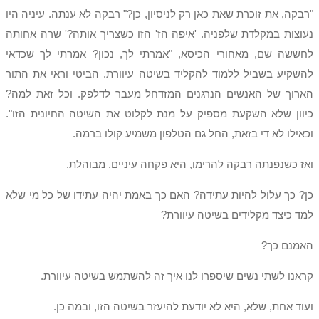
"רבקה, את זוכרת שאת כאן רק לניסיון, כן?" רבקה לא ענתה. עיניה היו
נעוצות במקלדת שלפניה. 'איפה הז' הזו כשצריך אותה?' שרה אחותה
לחששה שם, מאחורי הכיסא, "אמרתי לך, נכון? אמרתי לך שכדאי
להשקיע בשביל ללמוד להקליד בשיטה עיוורת. הביטי וראי את התור
הארוך של האנשים הנרגנים המזדחל מעבר לדלפק. וכל זאת למה?
כיוון שלא השקעת מספיק על מנת לקלוט את השיטה החיונית הזו".
וכאילו לא די בזאת, החל גם הטלפון משמיע קולו ברמה.
ואז כשנפנתה רבקה להרימו, היא פקחה עיניים. מבוהלת.
כן? כך עלול להיות עתידה? האם כך באמת יהיה עתידו של כל מי שלא
למד כיצד מקלידים בשיטה עיוורת?
האמנם כך?
קראנו לשתי נשים שיספרו לנו איך זה להשתמש בשיטה עיוורת.
ועוד אחת, שלא, היא לא יודעת להיעזר בשיטה הזו, ובמה כן.