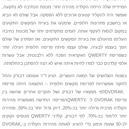
המיידית שלה הייתה הקלדה מהירה יותר: מכונת הכתיבה לא נתקעה,
ואפשר היה להקליד קטעים ארוכים ללא הפסקה. אבל שולס לא הביא
אז בחשבון פתרונות חלופיים, שימנעו את בעיית המקשים התקועים
במקום לנסות לעקוף אותה. דגמים מתקדמים יותר של מכונות כתיבה
העלימו מהעולם את בעיית המקשים התקועים, ואז הפתרון של שולס
הפך בעצמו לבעיה. שולס עצמו פיתח פריסה חלופית ויעילה יותר
כשפריסת
QWERTY
האקראית הפכה ללא רלבנטית, אבל עשרות
אלפי קלדנים כבר למדו לחיות איתה ואיש לא רצה להסתכן בהחלפתה.
בשנות השלושים של המאה העשרים, הגיע ד"ר אוגוסט דבורק והחל
לחקור אפשרויות לפריסת מקשים חלופית – התוצאה היתה פריסת
DVORAK.
לפי ממצאיו של דבורק ושל חוקרים אחרים שהשוו בין
פריסת
DVORAK
ל-
QWERTY,
הפריסה החדשה מאפשרת מהירות
הקלדה מרבית גדולה יותר בכ-20%, דיוק גדול יותר בכ-50%, ומהירה
יותר ללימוד בכ-70%. לפי דבורק, קלדני
QWERTY
מנוסים זקוקים
לכ-50 שעות אימון כדי להגיע לאותה מהירות הקלדה ב-
DVORAK,