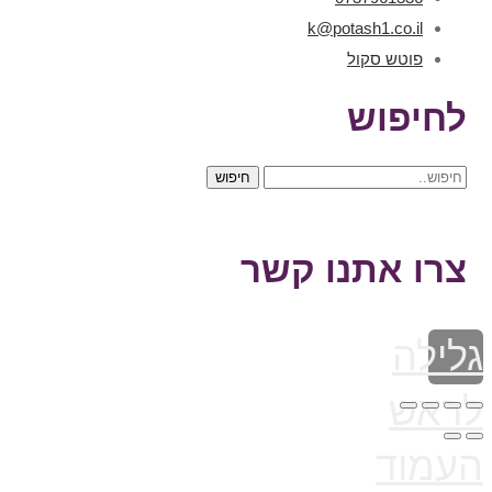
k@potash1.co.il
פוטש סקול
לחיפוש
חיפוש
צרו אתנו קשר
גלילה
לראש
העמוד