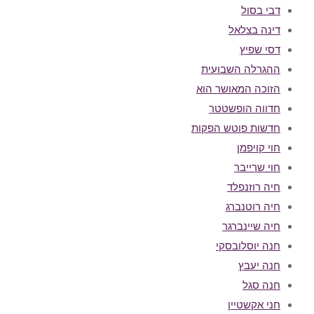
דבי בסול
דינה בצלאל
דסי שפיץ
ההגרלה השבועית
הזוכה המאושר הוא
חדווה הופשטטר
חדשות פוטש הפקות
חוי קויפמן
חוי שרייבר
חיה רוזנפלד
חיה רוטנברג
חיה שיינברגר
חנה יוסלובסקי
חנה יעבץ
חנה סגל
חני אקשטיין