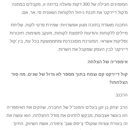
המזמינים חבילה של 300 דקות ומעלה בדרגה זו, מקבלים במתנה
מ'קול דיירקט' את תכנת ניהול הלקוחות הגאונית סי. אר. אם.
התכנה מאגדת בתוכה מגוון אפשרויות: שמירת פרטי לקוח, שליחת
מיילים ללקוחות והודעות לתפוצת לקוחות, מעקב משימות, תזכורות
וסליקות אשראי. המערכת מסונכרנת ומתממשקת בכל עת, בין 'קול
דיירקט' לבין העסק שמקבל את השרות.
אימפריה של הצלחה
קול דיירקט קם וצמח בתוך מספר לא גדול של שנים. מה סוד
הצלחתו?
הרבנב
הרב יצחק בן זקן בעלים והמנכ"ל של החברה, שהקים את האימפריה
הזו בעשר אצבעות, מבקש להדגים את מודל ההצלחה. הוא עושה את
זה בעזרת עוגיות שוקולד צ'יפס שגב' ציפורה, אשת השיווק, החיוך