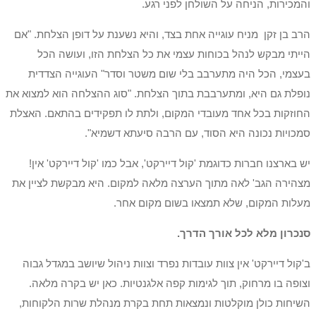
והמכירות, הניחה על השולחן לפני רגע.
הרב בן זקן מניח עוגייה אחת בצד, והיא נשענת על דופן הצלחת. "אם
הייתי מבקש לנהל בכוחות עצמי את כל הצלחת הזו, ועושה הכל
בעצמי, הכל היה מתערבב בלי שום משטר וסדר" העוגייה הצדדית
נופלת גם היא, ומתערבבת בתוך הצלחת. "סוג ההצלחה הוא למצוא את
החוזקות בכל אחד מעובדי המקום, ולתת לו תפקידים בהתאם. האצלת
סמכויות נכונה היא הסוד, עם הרבה סיעתא דשמיא".
יש בארצנו חברות כדוגמת 'קול דיירקט', אבל כמו 'קול דיירקט' אין!
מצהירה הגב' לאה מתוך הערצה מלאה למקום. היא מבקשת לציין את
מעלות המקום, שלא תמצאו בשום מקום אחר.
סנכרון מלא לכל אורך הדרך.
ב'קול דיירקט' אין צוות עובדות נפרד וצוות ניהול שיושב במגדל גבוה
וצופה בו מרחוק, תוך לגימות קפה אלגנטיות. כאן יש בקרה מלאה.
השיחות כולן מוקלטות ונמצאות תחת בקרת מנהלת שרות הלקוחות,