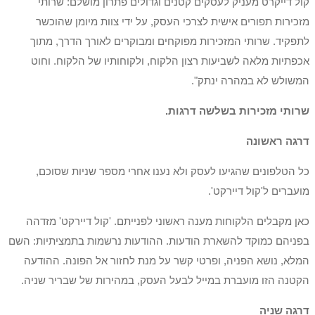
קול דייקרט מעניק לעסקים קטנים וגדולים פתרון מושלם: שרותי
מזכירות תפורים אישית לצרכי העסק, על ידי צוות מיומן שהוכשר
לתפקיד. שרותי המזכירות מפוקחים ומבוקרים לאורך הדרך, מתוך
אכפתיות מלאה לשביעות רצון הלקוח, ולקוחותיו של הלקוח. וחוט
המשולש לא במהרה ינתק".
שרותי מזכירות בשלשה דרגות.
דרגה ראשונה
כל הטלפונים שהגיעו לעסק ולא נענו אחרי מספר שניות שסוכם,
מועברים ל'קול דיירקט'.
כאן מקבלים הלקוחות מענה ראשוני לפנייתם. 'קול דיירקט' מזדהה
בפניהם כמוקד להשארת הודעות. ההודעות נרשמות בתמציתיות: השם
המלא, נושא הפניה, ופרטי קשר על מנת לחזור אל הפונה. ההודעה
הקטנה הזו מועברת במייל לבעל העסק, במהירות של שבריר שניה.
דרגה שניה