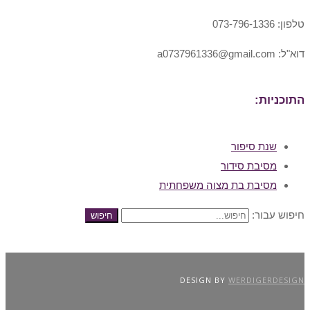
טלפון: 073-796-1336
דוא"ל: a0737961336@gmail.com
התוכניות:
שנת סיפור
מסיבת סידור
מסיבת בת מצוה משפחתית
חיפוש עבור:
חיפוש
DESIGN BY
WERDIGERDESIGN