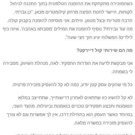
כשהמזכירה מתקתקת את ההזמנה הטלפונית בתוך התכנה לניהול
לקוחות, היישר לחנות הפיצה מרחק קילומטרים מכאן. "כן גברתי.
הרבה פטריות ובצל מטוגן. וזיתים. אני מוסיפה להזמנה בקבוק קולה.
מה עוד גבירתי? נוסיף להזמנה את המילים 'מסבתא באהבה'. איזה כיף
לילדים! המשלוח יגיע תוך חצי שעה".
מה הם שירותי קול דיירקט?
אני מבקשת לדעת את הגדרות התפקיד. לאה, מנהלת השיווק, מסבירה
לי בשמחה.
כל מי שהקים עסק קטן יודע, כמה לא קל להעסיק מזכירה פרטית.
לא קל להשיג כזו שתתאים לאחרון דרישותייך, שתתייצב במלוא
הנאמנות ותבצע תפקידים טכניים בנאמנות וביעילות. מהצד השני,
במיוחד כאשר העסק הוא בתחילת דרכו, אין לך אפשרות וגם לא צורך
להעסיק מזכירה במשרה מלאה.