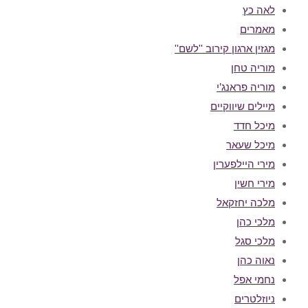
לאה כץ
מאמרים
מגזין ארגון קירוב ''לשם''
מוריה טחן
מוריה פראנג’י
מיילים שיווקיים
מיכל חדד
מיכל שעאר
מירי היילפערין
מירי חשין
מלכה יחזקאל
מלכי כהן
מלכי סגל
נאוה כהן
נחמי אפל
ניוזלטרים