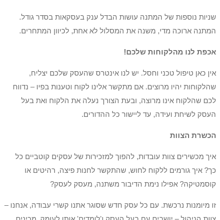
שניות נוספות של המתנה עושות הבדל ענק בעסקאות בסדר גודל.
המתנה ארוכה מדי, משנה את המסלול לא אחת, לכיוון המתחרים.
אכפת לנו מהלקוחות שלכם!
אין כאן טיפול טכני וחסל. יש לנו אינטרס שהעסק שלכם יצליח,
שהלקוחות יהיו מרוצים. אם מתקשר אלינו לקוח וטענות בפיו – נדווח
לכם שהלקוח אינו מרוצה, ובעת הצורך נעלה את הלקוח ואת בעל
העסק לשיחת ועידה, עד ליישור כל ההדורים.
הכשרת הצוות
איך מכשירים צוות עובדות, להפוך למזכירות של עסקים קוטביים כל
כך? איך גורמים ללקוח לחוש, שהתקשר לחנות פיצה, רהיטים או
קוסמטיקה? אפילו נימת הדיבור משתנה, מעסק לעסק?
זו מיומנות נרכשת. עם כל עסק חדש שסוגר אתנו קשרי עבודה, אנחנו –
צוות הניהול – יושבים עם בעל העסק ו'לומדים' אותו לעומק. מכינים