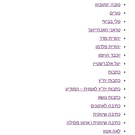
טובה יעקובזון
טורים
טלי בביוף
טראני האכהייזער
יהודית מדר
יהודית פלדמן
יוכבד הויזמן
יעל אלברשטיין
כתבות
כתבות יח''ץ
כתבות יח''ץ לאומית – המודיע
כתבות נושא
כתיבה לארגונים
כתיבה שיווקית
כתיבה שיווקית \ ארגון מסילה
לאה אטון