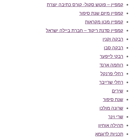
קמפיין – פוטש סקול- קורס כתיבה יוצרת
קמפיין מיזם שנת סיפור
קמפיין מכון מקראות
קמפיין סדנת ריקוד – חברת ביילה ישראל
רבקה וקנין
רבקה סבן
רבקי לייפער
רוחמה ארנד
רחלי פרנקל
רחלי שרייבר
שירים
שנת סיפור
שרונה מולכו
שרי וינר
תהילה אוחיון
תכניות לדוגמא