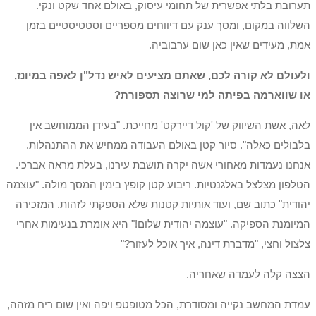
תערובת בלתי אפשרית של תחומי עיסוק, באולם אחד שקט ונקי.
השלווה במקום, ומסך ענק עם דיווחים מספריים וסטטיסטיים בזמן
אמת, מעידים שאין כאן שום ערבוביה.
ולעולם לא קורה לכם, שאתם מציעים לאיש נדל"ן לאפה במיונז,
או שווארמה בפיתה למי שרוצה תספורת?
לאה, אשת השיווק של 'קול דיירקט' מחייכת. "בעידן הממוחשב אין
בלבולים כאלה". סיור קטן באולם העבודה ממחיש את ההתנהלות.
אנחנו נעמדות מאחורי אשה יקרה תושבת עירנו, בעלת מראה אברכי.
הטלפון מצלצל באלגנטיות. ריבוע קטן קופץ בימין המסך מולה. "עוצמה
יהודית" כתוב שם, ועוד אותיות קטנות שלא הספקתי לזהות. המזכירה
המיומנת הספיקה. "עוצמה יהודית שלום!" היא אומרת בנעימות אחרי
צלצול וחצי, "מדברת דינה, איך אוכל לעזור?"
הצצה קלה לעמדה שאחריה.
עמדת המחשב נקייה ומסודרת, הכל מטופטפ ויפה ואין שום ריח מזהה,