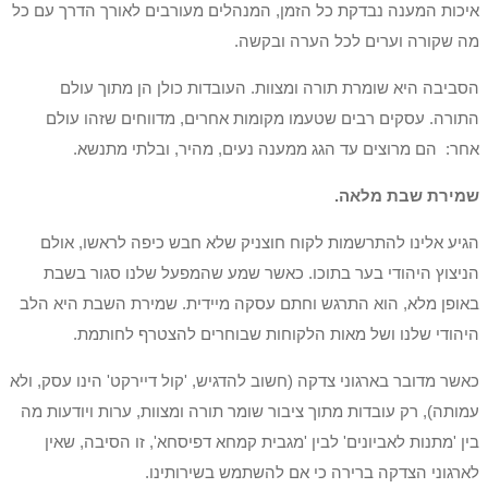
איכות המענה נבדקת כל הזמן, המנהלים מעורבים לאורך הדרך עם כל
מה שקורה וערים לכל הערה ובקשה.
הסביבה היא שומרת תורה ומצוות. העובדות כולן הן מתוך עולם
התורה. עסקים רבים שטעמו מקומות אחרים, מדווחים שזהו עולם
אחר: הם מרוצים עד הגג ממענה נעים, מהיר, ובלתי מתנשא.
שמירת שבת מלאה.
הגיע אלינו להתרשמות לקוח חוצניק שלא חבש כיפה לראשו, אולם
הניצוץ היהודי בער בתוכו. כאשר שמע שהמפעל שלנו סגור בשבת
באופן מלא, הוא התרגש וחתם עסקה מיידית. שמירת השבת היא הלב
היהודי שלנו ושל מאות הלקוחות שבוחרים להצטרף לחותמת.
כאשר מדובר בארגוני צדקה (חשוב להדגיש, 'קול דיירקט' הינו עסק, ולא
עמותה), רק עובדות מתוך ציבור שומר תורה ומצוות, ערות ויודעות מה
בין 'מתנות לאביונים' לבין 'מגבית קמחא דפיסחא', זו הסיבה, שאין
לארגוני הצדקה ברירה כי אם להשתמש בשירותינו.