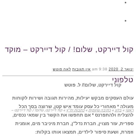
גלרית תוכן
צור קשר
קול דיירקט, שלום! / קול דיירקט – מוקד
ינואר 2, 2020
9:38 am
אין תגובות
לאה פוטש
טלפוני
קול דיירקט, שלום!/ ל. פוטש
עולם העסקים מבקש יעילות, מהירות תגובה ושירות לקוחות
מעולה * מאחורי כל עסק עומד איש קטן, שרוצה בסך הכל
ראשי
»
בלוג
»
כתיבה שיווקית
»
כתבות יח''ץ
»
קול דיירקט, שלום! / קול דיירקט –
להצליח ולהתפרנס * אם תחפשו את הקשר בין שמאי נכסים,
ספרית, עזר מצוין, חברת נדל"ן, חברת מיניבר מים, אומנית
וזמרת, ושעת סיפור לילדים, תמצאו אותו בקלות: