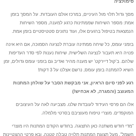
סימולציה
מסך גדול תלוי מול העיניים, במרכז אולם העובדות. על המסך בזמן
אמת: מספר השיחות שממתינות כרגע למענה, מספר השיחות
הנמצאות בטיפול ברגעים אלו, ועוד נתונים סטטיסטיים בזמן אמת.
בזמני עומס, כל שיחה ממתינה עוברת לנציגה הסמוכה, אם היא אינה
פנויה היא תעבור לנציגה השלישית. שיחות נענות לפי סדר העדיפות
שלהם. ב'קול דיירקט' יש מענה מהיר ואדיב גם בזמני עומס גדולים, זמן
השיא להמתנה בזמן עומס, נרשם אצלנו על 3 דקות!
רגע לפני סיום הראיון, אני מבקשת הסבר על שולחן המתנות
המעוצב (והמגרה, לא אכחיש!)
אלו הם פרסי העידוד לעובדות שלנו. מצביעה לאה על העיצובים
המוקפדים. מוצרי טיפוח מעוציבם בסרטי מלמלה.
"מדי חודש משתנה כאן התצוגה. בחודש הקודם המתנות היו מוצרי
חשמל". מעל תצוגת המתנות תלויה טבלה קטנה, ובא פרטי ההצטיינות