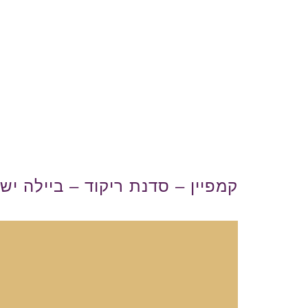
מי אנחנו
תוכן לילדים
קורסים לכתיב
גלרית תוכן
צור קשר
קמפיין – סדנת ריקוד – ביילה יש