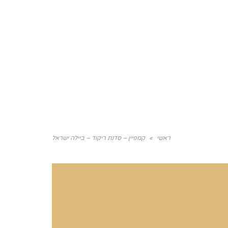
ובתי ספר
ליווי הוצאת ספר
ראשי
»
קמפיין – סדנת ריקוד – ביילה ישראל