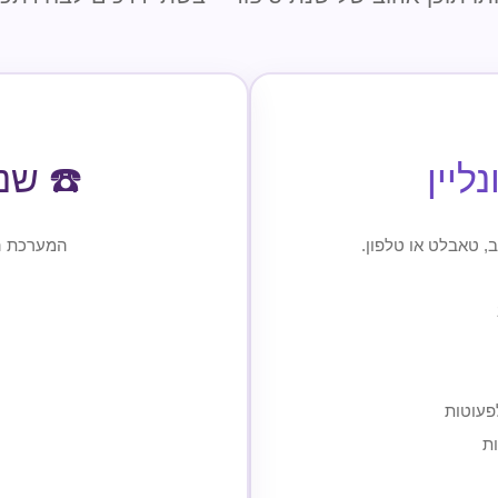
ליין
☎️ שנ
 טאבלט או טלפון.
המערכת הו
פעוטות