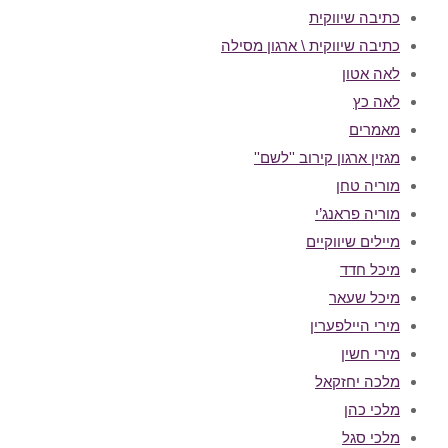
כתיבה שיווקית
כתיבה שיווקית \ ארגון מסילה
לאה אטון
לאה כץ
מאמרים
מגזין ארגון קירוב ''לשם''
מוריה טחן
מוריה פראנג’י
מיילים שיווקיים
מיכל חדד
מיכל שעאר
מירי היילפערין
מירי חשין
מלכה יחזקאל
מלכי כהן
מלכי סגל