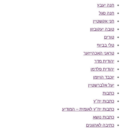
חנה יעבץ
חנה סגל
חני אקשטיין
טובה יעקובזון
טורים
טלי בביוף
טראני האכהייזער
יהודית מדר
יהודית פלדמן
יוכבד הויזמן
יעל אלברשטיין
כתבות
כתבות יח''ץ
כתבות יח''ץ לאומית – המודיע
כתבות נושא
כתיבה לארגונים