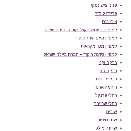
פניני צישינסקי
פריידי לינדר
ציבי גנס
קמפיין – פוטש סקול- קורס כתיבה יוצרת
קמפיין מיזם שנת סיפור
קמפיין מכון מקראות
קמפיין סדנת ריקוד – חברת ביילה ישראל
רבקה וקנין
רבקה סבן
רבקי לייפער
רוחמה ארנד
רחלי פרנקל
רחלי שרייבר
שירים
שנת סיפור
שרונה מולכו