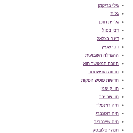
גילי בריקמן
גלית
גלרית תוכן
דבי בסול
דינה בצלאל
דסי שפיץ
ההגרלה השבועית
הזוכה המאושר הוא
חדווה הופשטטר
חדשות פוטש הפקות
חוי קויפמן
חוי שרייבר
חיה רוזנפלד
חיה רוטנברג
חיה שיינברגר
חנה יוסלובסקי