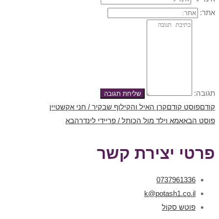
אתר:
תגובה:
קודם
פוסט קודם
קרן האיל והקילוף שבקיר / חני אקשטיין
פוסט הבא
אמא וילד מול הכותל / פריידי לינדר
הבא
פרטי יצירת קשר
0737961336
k@potash1.co.il
פוטש סקול