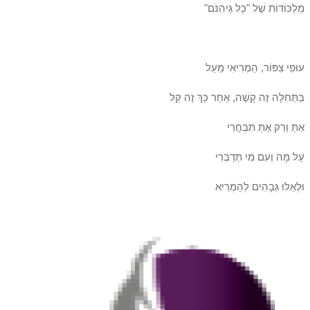
מַלְכּוֹדוֹת שֶׁל "כָּל גֵּיהִנֹּם"
עוּפִי צִפּוֹר, הַמְרִיאִי מֵעַל
בַּתְּחִלָּה זֶה קָשֶׁה, אַחַר כָּךְ זֶה קַל
אַתְּ וְרַק אַתְּ תִּבְחֲרִי
עַל מָה וְעִם מִי תְּדַבְּרִי
וּלְאֵלּוּ גְּבָהִים לְהַמְרִיא