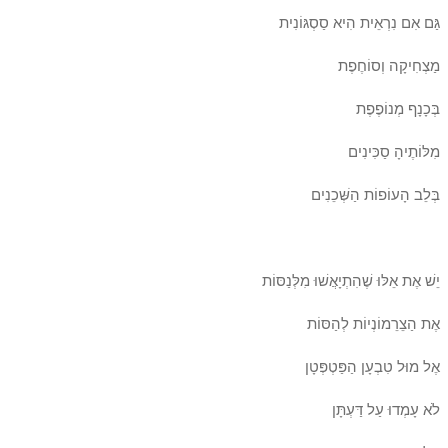
גַּם אִם נִרְאֵית הִיא סַסְגּוֹנִית
מַצְחִיקָה וְסוֹחֶפֶת
בְּכָנָף מְנוֹפֶפֶת
מִלּוֹתֶיהָ סַכִּינִים
בְּלֵב הָעוֹפוֹת הַשְּׁכֵנִים
יֵשׁ אֶת אֵלּוּ שֶׁהִתְיָאֲשׁוּ מִלְּנַסּוֹת
אֶת הַצֵרֵמוֹנְיוֹת לְהַסּוֹת
אֶל מוּל טִבְעָן הַפַּטְפְּטָן
לֹא עָמְדוּ עַל דַּעְתָּן