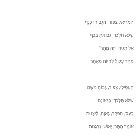
הַמְרִיאִי, צִפּוֹר, הַגְבִּיהִי כָּנָף
שֶׁלֹּא תִּלָּכְדִי גַּם אַתְּ בַּכַּף
אַל תַּגִּידִי "זֶה מֻתָּר"
מָחָר עָלוּל לִהְיוֹת מְאֻחָר
הַעְפִּילִי, צִפּוֹר, גָּבוֹהַּ מִשָּׁם
שֶׁלֹּא תִּלָּכְדִי בִגְאוֹנָם
כַּעַס, הֶפְקֵר, גַּאֲוָה, לֵיצָנוּת
אוֹמֵר מֻתָּר, יֵאוּשׁ, נִרְגָּנוּת