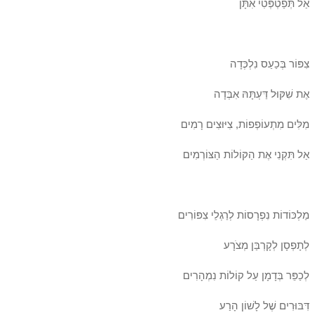
אַל תְּפַטְפְּטִי אִתָּן
צִפּוֹר בְּכַעַס נִלְכְּדָה
אֶת שִׁקּוּל דַּעְתָּהּ אִבְּדָה
מִלִּים מִתְעוֹפְפוֹת, צִיּוּצִים רָמִים
אַל תִּקְנִי אֶת הַקּוֹלוֹת הַצּוֹרְמִים
מַלְכּוֹדוֹת נִפְרָסוֹת לְרַגְלֵי צִפּוֹרִים
לְתָפְסָן לְקָרְבַּן מְצֹרָע
לְכַפֵּר בְּדָמָן עַל קוֹלוֹת נִמְהָרִים
דִּבּוּרִים שֶׁל לָשׁוֹן הָרַע