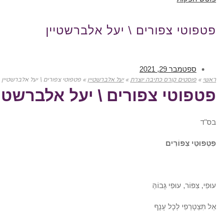
פטפוטי צפורים \ יעל אלברשטיין
ספטמבר 29, 2021
ראשי
»
פוסטים קורס כתיבה יוצרת
»
יעל אלברשטיין
»
פטפוטי צפורים \ יעל אלברשטיין
פטפוטי צפורים \ יעל אלברשטיי
בס"ד
פִּטְפּוּטֵי צִפּוֹרִים
עוּפִי, צִפּוֹר, עוּפִי גָּבוֹהַּ
אַל תִּצְטָרְפִי לְכָל עָנָף