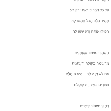
עַל כָּל דָּבָר קוֹרֵאת "רַק רַע"
תָּמִיד כֻּלָּם הַכֹּל חָמְסוּ לָהּ
הִפִּילוּ אוֹתָהּ וְרַע עָשׂוּ לָהּ
הִשָּׁמְרִי מִצִּפּוֹר גַּאַוְתָּנִית
מַרְעִימָה בְּקוֹלָהּ וְדַעְתָּנִית
אִם לֹא נָאֶה לָהּ – הִיא פּוֹסֶלֶת
צִפּוֹרִים בְּמַקּוֹרָהּ קוֹטֶלֶת
רַחֲקִי מִצִּפּוֹר לֵיצָנִית