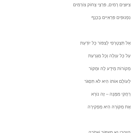
צִיּוּצִים רָמִים, פִּרְצֵי צְחוֹק צוֹרְמִים
נִפְנוּפִים פִּרְאִיִּים בַּכָּנָף
אַל תִּצְטָרְפִי לְצִפּוֹר כָּל יוֹדַעַת
עַל כָּל עַוְלָה וְכָל מִגְרַעַת
מְקוֹרוֹת מֵידָע לָהּ וּמַקּוֹר
לְעוֹלָם אוֹתוֹ הִיא לֹא תִּסְגֹּר
רַחֲקִי מִמֶּנָּה – זֶה נוֹרָא
אֶת מַקּוֹרָהּ הִיא מַפְקִירָה
הִזָּהֲרִי נָא מִצִּפּוֹר שְׁחֹרָה