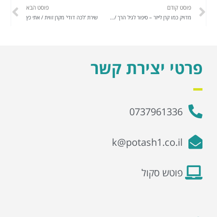
פוסט קודם
פוסט הבא
מדויק כמו קרן לייזר – סיפור לגיל הרך / אסתי פרנקל
שירת 'לכה דודי' מקרן זווית / אתי כץ
פרטי יצירת קשר
0737961336
k@potash1.co.il
פוטש סקול