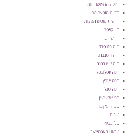
הזוכה המאושר הוא
חדווה הופשטטר
חדשות פוטש הפקות
חוי קויפמן
חוי שרייבר
חיה רוזנפלד
חיה רוטנברג
חיה שיינברגר
חנה יוסלובסקי
חנה יעבץ
חנה סגל
חני אקשטיין
טובה יעקובזון
טורים
טלי בביוף
טראני האכהייזער