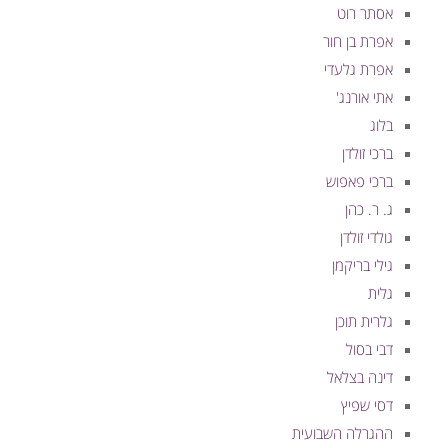
אסתר רוט
אפרת בן חור
אפרת גלעדי
אתי אורנג'
בלוג
ברכי זולדן
ברכי פאפוש
ג. ר. כהן
גולדי זולדן
גילי בריקמן
גלית
גלרית תוכן
דבי בסול
דינה בצלאל
דסי שפיץ
ההגרלה השבועית