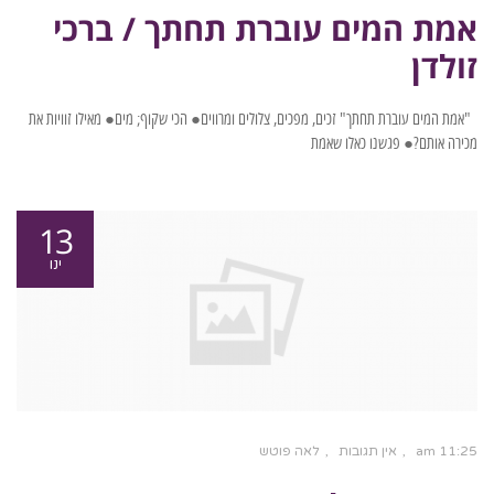
אמת המים עוברת תחתך / ברכי
זולדן
"אמת המים עוברת תחתך" זכים, מפכים, צלולים ומרווים● הכי שקוף; מים● מאילו זוויות את
מכירה אותם?● פגשנו כאלו שאמת
13
ינו
11:25 am
אין תגובות
לאה פוטש