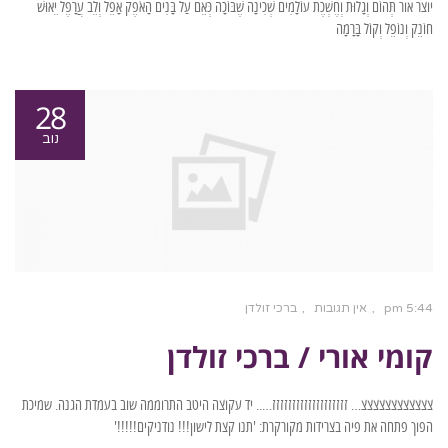
יוצר אור תְּהוֹם וְגָלוּת וְחֶשְׁכֶת עוֹלָמִים שְׁכִינָה שֶׁבּוֹכָה כְּאֵם עַל בָּנִים הָאֹפֶק אָפֵל וְלֵב עֲרָפֶל יֵאוּשׁ
חוֹנֵק וְנוֹפֵל וְקוֹל בָּרָמָה
28
נוב
5:44 pm
אין תגובות
ברכי זולדן
קומי אורי / ברכי זולדן
צצצצצצצצצצצצ… זזזזזזזזזזזזזזזזזזז….. יד עקוצה היטב התרוממה שוב בעמדת הגנה. שמיכת
הפוך פתחה את פיה בצרידות מקורקרת: 'תנו קצת לישון!!! נודניקים!!!!!'