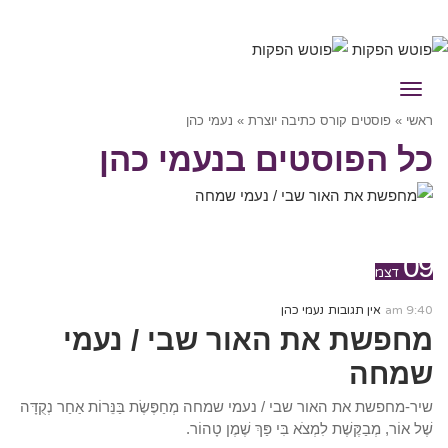
תפריט
ראשי
»
פוסטים קורס כתיבה יוצרת
»
נעמי כהן
כל הפוסטים ב
נעמי כהן
קרא עוד ←
09
דצמ
9:40 am
אין תגובות
נעמי כהן
מחפשת את האור שבי / נעמי
שמחה
שיר-מחפשת את האור שבי / נעמי שמחה מְחַפֶּשֶׂת בַּנֵּרוֹת אַחַר נְקֻדָּה
שֶׁל אוֹר, מְבַקֶּשֶׁת לִמְצֹא בִּי פַּךְ שֶׁמֶן טָהוֹר.