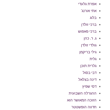
אפרת גלעדי
אתי אורנג'
בלוג
ברכי זולדן
ברכי פאפוש
ג. ר. כהן
גולדי זולדן
גילי בריקמן
גלית
גלרית תוכן
דבי בסול
דינה בצלאל
דסי שפיץ
ההגרלה השבועית
הזוכה המאושר הוא
חדווה הופשטטר