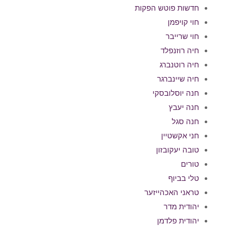
חדשות פוטש הפקות
חוי קויפמן
חוי שרייבר
חיה רוזנפלד
חיה רוטנברג
חיה שיינברגר
חנה יוסלובסקי
חנה יעבץ
חנה סגל
חני אקשטיין
טובה יעקובזון
טורים
טלי בביוף
טראני האכהייזער
יהודית מדר
יהודית פלדמן