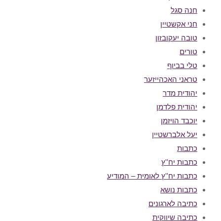
חנה סגל
חני אקשטיין
טובה יעקובזון
טורים
טלי בביוף
טראני האכהייזער
יהודית מדר
יהודית פלדמן
יוכבד הויזמן
יעל אלברשטיין
כתבות
כתבות יח''ץ
כתבות יח''ץ לאומית – המודיע
כתבות נושא
כתיבה לארגונים
כתיבה שיווקית