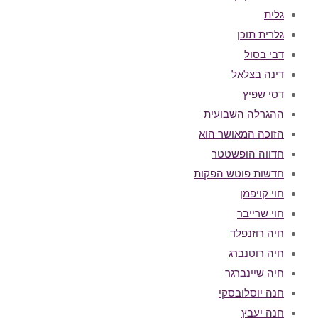
גלית
גלרית תוכן
דבי בסול
דינה בצלאל
דסי שפיץ
ההגרלה השבועית
הזוכה המאושר הוא
חדווה הופשטטר
חדשות פוטש הפקות
חוי קויפמן
חוי שרייבר
חיה רוזנפלד
חיה רוטנברג
חיה שיינברגר
חנה יוסלובסקי
חנה יעבץ