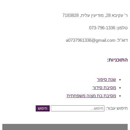
ר' עקיבא 28, מודיעין עלית, 7183828
טלפון: 073-796-1336
דוא"ל: a0737961336@gmail.com
התוכניות:
שנת סיפור
מסיבת סידור
מסיבת בת מצוה משפחתית
חיפוש עבור:
חיפוש