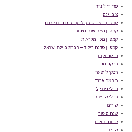
פריידי לינדר
ציבי גנס
קמפיין – פוטש סקול- קורס כתיבה יוצרת
קמפיין מיזם שנת סיפור
קמפיין מכון מקראות
קמפיין סדנת ריקוד – חברת ביילה ישראל
רבקה וקנין
רבקה סבן
רבקי לייפער
רוחמה ארנד
רחלי פרנקל
רחלי שרייבר
שירים
שנת סיפור
שרונה מולכו
שרי וינר