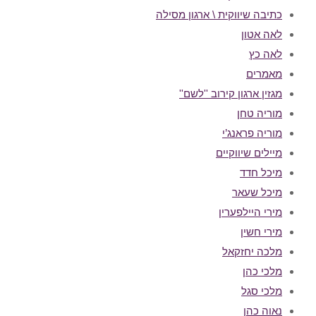
כתיבה שיווקית \ ארגון מסילה
לאה אטון
לאה כץ
מאמרים
מגזין ארגון קירוב ''לשם''
מוריה טחן
מוריה פראנג’י
מיילים שיווקיים
מיכל חדד
מיכל שעאר
מירי היילפערין
מירי חשין
מלכה יחזקאל
מלכי כהן
מלכי סגל
נאוה כהן