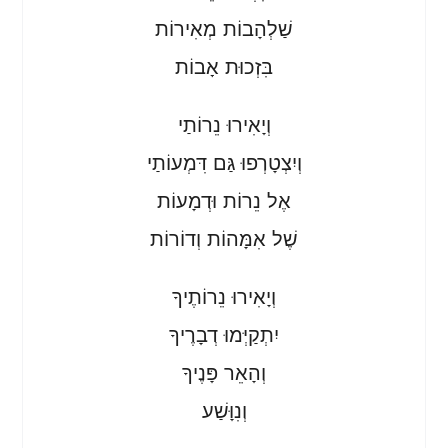
שַׁלְהָבוֹת מְאִירוֹת
בִּזְכוּת אָבוֹת
וְיָאִירוּ נֵרוֹתַי
וְיִצְטָרְפוּ גַּם דִּמְעוֹתַי
אֶל נֵרוֹת וּדְמָעוֹת
שֶׁל אִמָּהוֹת וְדוֹרוֹת
וְיָאִירוּ נֵרוֹתֶיךָ
יִתְקַיְּמוּ דְבָרֶיךָ
וְהָאֵר פָּנֶיךָ
וְנִוָּשַׁע