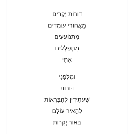
דּוֹרוֹת יְקָרִים
מֵאֲחוֹרַי עוֹמְדִים
מִתְנוֹעֲעִים
מִתְפַּלְּלִים
אִתִּי
וּמִלְּפָנַי
דּוֹרוֹת
שֶׁעֲתִידִין לְהִבָּרְאוֹת
לְהָאִיר עוֹלָם
בְּאוֹר יְקָרוֹת