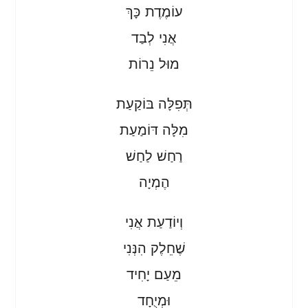
עוֹמֶדֶת כָּךְ
אֲנִי לְבַד
מוּל נֵרוֹת
תְּפִלָּה בּוֹקַעַת
מִלָּה דּוֹמַעַת
רַחַשׁ לַחַשׁ
הֶמְיָה
וְיוֹדַעַת אֲנִי
שֶׁחֵלֶק הִנְּנִי
מֵעַם יָחִיד
וּמְיֻחָד