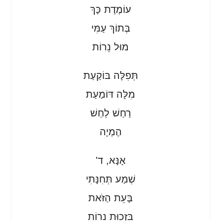
עוֹמֶדֶת כָּךְ
בְּתוֹךְ עַמִּי
מוּל נֵרוֹת
תְּפִלָּה בּוֹקַעַת
מִלָּה דּוֹמַעַת
רַחַשׁ לַחַשׁ
הֶמְיָה
אָנָּא, ד'
שְׁמַע תְּחִנָּתִי
בָּעֵת הַזֹּאת
בִּזְכוּת נֵרוֹת