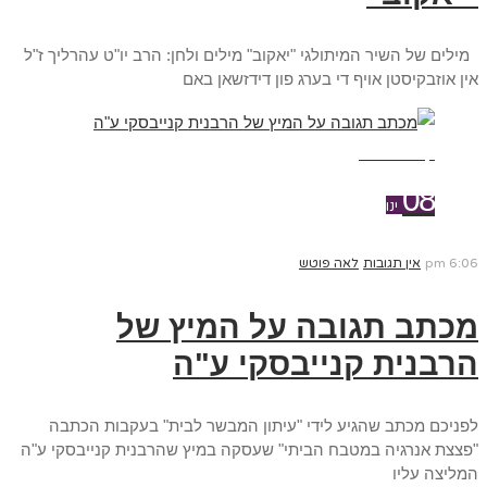
מילים של השיר המיתולגי "יאקוב" מילים ולחן: הרב יו"ט עהרליך ז"ל
אין אוזבקיסטן אויף די בערג פון דידזשאן באם
קרא עוד ←
08
ינו
6:06 pm
אין תגובות
לאה פוטש
מכתב תגובה על המיץ של
הרבנית קנייבסקי ע"ה
לפניכם מכתב שהגיע לידי "עיתון המבשר לבית" בעקבות הכתבה
"פצצת אנרגיה במטבח הביתי" שעסקה במיץ שהרבנית קנייבסקי ע"ה
המליצה עליו