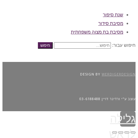
שנת סיפור
מסיבת סידור
מסיבת בת מצוה משפחתית
חיפוש עבור:
חיפוש
DESIGN BY
WERDIGERDESIGN
עוצב ע"י ורדיגר דזיין 03-6188488
גלילה
לראש