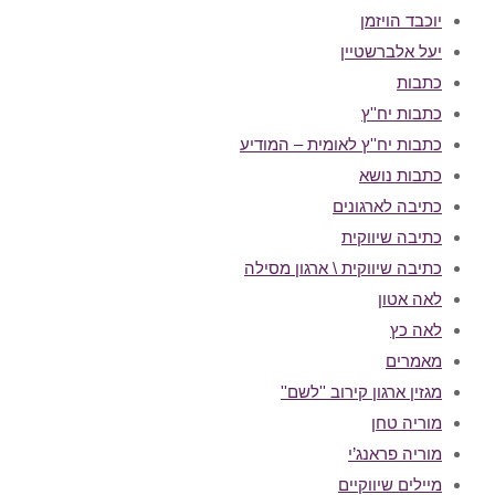
יוכבד הויזמן
יעל אלברשטיין
כתבות
כתבות יח''ץ
כתבות יח''ץ לאומית – המודיע
כתבות נושא
כתיבה לארגונים
כתיבה שיווקית
כתיבה שיווקית \ ארגון מסילה
לאה אטון
לאה כץ
מאמרים
מגזין ארגון קירוב ''לשם''
מוריה טחן
מוריה פראנג’י
מיילים שיווקיים