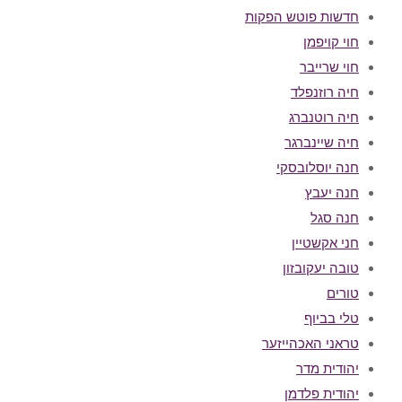
חדשות פוטש הפקות
חוי קויפמן
חוי שרייבר
חיה רוזנפלד
חיה רוטנברג
חיה שיינברגר
חנה יוסלובסקי
חנה יעבץ
חנה סגל
חני אקשטיין
טובה יעקובזון
טורים
טלי בביוף
טראני האכהייזער
יהודית מדר
יהודית פלדמן