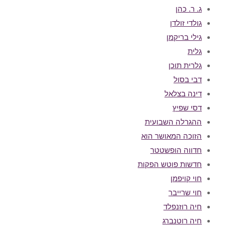
ג. ר. כהן
גולדי זולדן
גילי בריקמן
גלית
גלרית תוכן
דבי בסול
דינה בצלאל
דסי שפיץ
ההגרלה השבועית
הזוכה המאושר הוא
חדווה הופשטטר
חדשות פוטש הפקות
חוי קויפמן
חוי שרייבר
חיה רוזנפלד
חיה רוטנברג