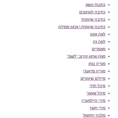
כתבות נושא
כתיבה לארגונים
כתיבה שיווקית
כתיבה שיווקית \ ארגון מסילה
לאה אטון
לאה כץ
מאמרים
מגזין ארגון קירוב ''לשם''
מוריה טחן
מוריה פראנג’י
מיילים שיווקיים
מיכל חדד
מיכל שעאר
מירי היילפערין
מירי חשין
מלכה יחזקאל