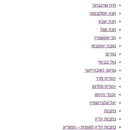
חיה שיינברגר
חנה יוסלובסקי
חנה יעבץ
חנה סגל
חני אקשטיין
טובה יעקובזון
טורים
טלי בביוף
טראני האכהייזער
יהודית מדר
יהודית פלדמן
יוכבד הויזמן
יעל אלברשטיין
כתבות
כתבות יח''ץ
כתבות יח''ץ לאומית – המודיע