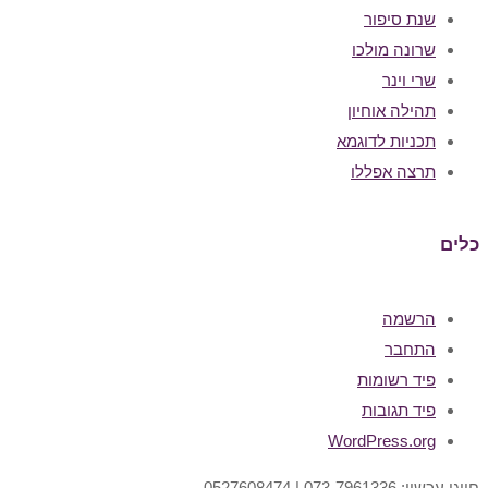
שנת סיפור
שרונה מולכו
שרי וינר
תהילה אוחיון
תכניות לדוגמא
תרצה אפללו
כלים
הרשמה
התחבר
פיד רשומות
פיד תגובות
WordPress.org
חייגו עכשיו: 073-7961336 | 0527608474