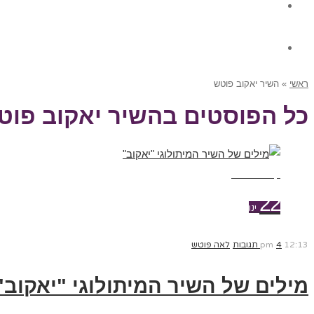
גלרית תוכן
צור קשר
ראשי
»
השיר יאקוב פוטש
כל הפוסטים ב
השיר יאקוב פוט
קרא עוד ←
22
ינו
12:13 pm
4 תגובות
לאה פוטש
מילים של השיר המיתולוגי "יאקוב"