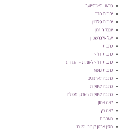
טראני האכהייזער
יהודית מדר
יהודית פלדמן
יוכבד הויזמן
יעל אלברשטיין
כתבות
כתבות יח''ץ
כתבות יח''ץ לאומית – המודיע
כתבות נושא
כתיבה לארגונים
כתיבה שיווקית
כתיבה שיווקית \ ארגון מסילה
לאה אטון
לאה כץ
מאמרים
מגזין ארגון קירוב ''לשם''