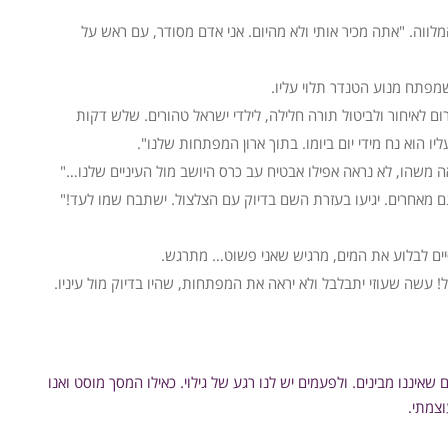
המלווה. "אתה מכיר אותי ולא מהיום. אני אדם מסודר, עם ראש על
מפתח מנוע הטנדר תלוי עליו.
רום לאיחור ולביטול תורה חלילה, לילדי ישראל טהורים. שלש דקות
יו הוא נח מידי יום ביומו. בתוך ארון המפתחות שלנו".
ה משהו, לא נראה אפילו אבטיח עב כרס היושב מול העיניים שלנו…"
נם מאחרים. יגיעו בעזרת השם בדיוק עם הצלצול. ישתבח שמו לעד!"
יים לבלוע את המים, מרגיש שאני פשוט… מתרגש.
שה שעוזי יתבלבל ולא יראה את המפתחות, שהיו בדיוק מול עיניו.
איננו מבינים. ולפעמים יש לנו רגע של גילוי. כאילו המסך מוסט ואנו
וצמתי.