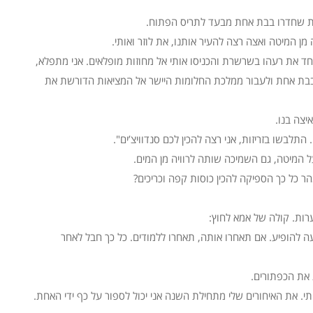
ת שחדרו בבת אחת מבעד לתריס הפתוח.
 המיטה ואצה רצה להעיר אותנו, את לוזר ואותי.
את רעהו בשרשרת והכניסו אותי אל מחוזות מופלאים. אני מתפלא,
בת אחת ולעבור ממלכת החלומות היישר אל המציאות הדורשת את
יצה בנו.
 התלבשו בזריזות, אני רצה להכין לכם סנדוויצ’ים".
המיטה, גם השמיכה שותה לרוויה מן המים.
ר כל כך הספיקה להכין כוסות קפה וכריכים?
 ערות. קולה של אמא לחוץ:
 להופיע. אם תאחרו אותה, תאחרו ללמודים. כל כך חבל לאחר
 את הכפתורים.
י. את האיחורים שלי מתחילת השנה אני יכול לספור על כף ידי האחת.