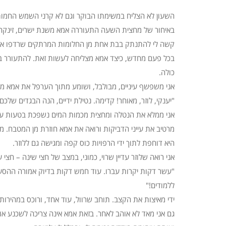
השעון לא הצליח במשימתו הבוקר וגם לא קרני השמש החמו
באיחור של מחצית השעה התעוררה אמא משנת ישרים, זינקה מן
קשה לי להתנתק בבת אחת מן החלומות המרתקים שרדפו אחד 
בכל פעם מחדש, כיצד אמא מצליחה לעשות זאת. להתעורר ב
כולה.
אני משפשף עיניים, מבולבל, ושומע מתוך הערפל את אמא מא
"יענקי, לוזר, מאוחר! קדימה. נטילת ידיים, הנה הבגדים שלכם.
אני ממלא את הנטלה ומחצית מכמות המים נשפכת בטעות על 
מרטיב את עייני הדביקות ורואה את אמא חוזרת מן המטבח. מה
היא דוחפת לתוך ידי הרפויות כוס קפה ומגישה גם ללוזר.
אני רואה שלוזר עדיין שרוי, כמוני, במצב של חצי שינה – חצי
"עשר דקות יקרות עברו. עוד חמש דקות בדיוק אמורה ההסעה
ללמודים!"
ידי מאיצות את הקצב. תוחב שרוול, עוד אחד, ורוכס במהירות
גם אני מאד לא אוהב לאחר. בזאת אמא אינה צריכה לשכנע אות