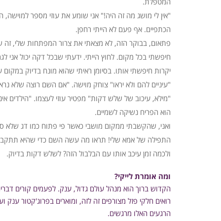
המטפלת.
"אין לי מושג מה זה היה!" אני שומע את עוזי מספר למוישה, 
הכתפיים. אף פעם לא הייתי רחפן.
פתאום, בבוקר הזה, לא מצאתי את צרור המפתחות שלי, זה ש
חיפשתי בכל מקום. לחוץ הייתי. ידעתי שבכל דקה יכול אני לג
יקרות חיפשתי אותו. בסיומן ראיתי שהוא מונח בדיוק במקום על
"עיניים להם ולא יראו" צוחק מוישה. "אם השם רוצה שלא נרא
"מילא, עיכוב של שלש דקות" מפטיר עוזי לעצמו. "הילדים אי
הוא הפריח נשיקה לשמיים.
ואני, שהקשבתי ממקום מושבי כאשר פי פתוח כמו דג שלא ס
התפילה של אמא שלי! תראו מה עשה השם כדי שהיא תתקבל! ע
ולכמה זמן עיכב אותו עם הבלבול הזה? לשלש דקות בדיוק.
ומה אומרת לייקי?
הקדוש ברוך הוא מנהל עולם גדול, ענק. לפעמים קורים דברים ש
רואים חלקי פזל מצורפים זה לזה, ומוארים בפרוג'קטור ענק וע
הרגעים האלו מרגשים.