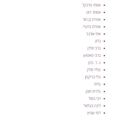
אסתי פרנקל
אסתר רוט
אפרת בן חור
אפרת גלעדי
אתי אורנג'
בלוג
ברכי זולדן
ברכי פאפוש
ג. ר. כהן
גולדי זולדן
גילי בריקמן
גלית
גלרית תוכן
דבי בסול
דינה בצלאל
דסי שפיץ