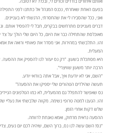
ואותם איחורים בודדים זכורים לי, ובכלל לא לטובה.
בפעם האחת שאחרתי, נכנס המנהל אל כתתנו לפני התפילה וה
ואני, ככל שהסבירו לי את שהחסרתי, הרגשתי לא בעניינים.
דברים מעניינים מתרחשים בבקרים, חבל לי להפסיד אותם. וג
מאוכלסת שהתחילה כבר את היום, כל היום שלי הולך על צד 
זהו. התלבשתי במהירות. אני מסדר את פאותיי ורואה את אמא 
המעלית.
היא מסתכלת בשעון. "רק נס יעזור לנו להספיק את ההסעה. עו
הרבה יותר משעון שוויצרי".
"השם, אני לא יודעת איך, אבל אתה בוודאי יודע.
תעשה שהילדים הטהורים שלי יספיקו את ההסעה!"
נס שאפשר להתפלל גם מהמעלית, לא כמו הטלפונים הניידי
זהו. הגענו למטה טרופי נשימה. מקווה שלבשתי את נעליי שלי
שלש דקות אחרי הזמן.
ההסעה נראית מרחוק, ואמא נאנחת לרווחה.
"נס! השם עשה לנו נס, ברוך השם, שיהיה לכם יום נעים, צדי