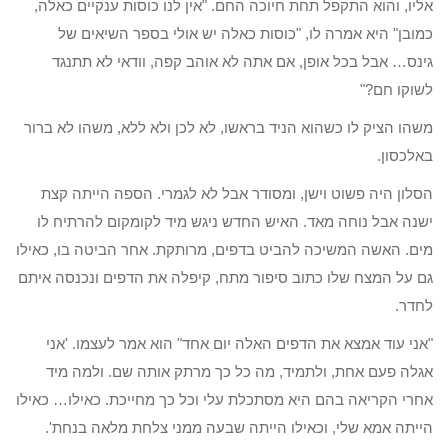
אליו, והוא התקפל תחת חיוכה החם. "אין לנו כוסות ענקיים כאלה,
כמובן" היא אמרה לו, "כוסות כאלה יש אולי בספר השיאים של
גינס… אבל בכל אופן, אם אתה לא אוהב קפה, וודאי לא תתנגד
לשוקו חם?"
משהו הציק לו כשהוא הניד בראשו, לא לכן ולא ללא, משהו לא ברור
באלכסון.
הסלון היה פשוט וישן, ומסודר אבל לא לגמרי. הספה הייתה קצת
ישנה אבל נוחה מאד. האיש החדש ניגש מיד לקומקום להרתיח לו
מים. האשה המשיכה להביט בדפים, מרותקת. אחר הביטה בו, כאילו
גם על המצח שלו כתוב סיפור מתח, קיפלה את הדפים ונכנסה איתם
לחדר.
"אני עוד אמצא את הדפים האלה יום אחד" הוא אמר לעצמו. 'אני
אגלה פעם אחת, ולתמיד, מה כל כך מרתק אותה שם. ולמה מיד
אחרי הקריאה בהם היא מסתכלת עלי וכל כך מחייכת. כאילו… כאילו
הייתה אמא שלי, וכאילו הייתה שבעה ממני צלחת מלאה בנחת'.