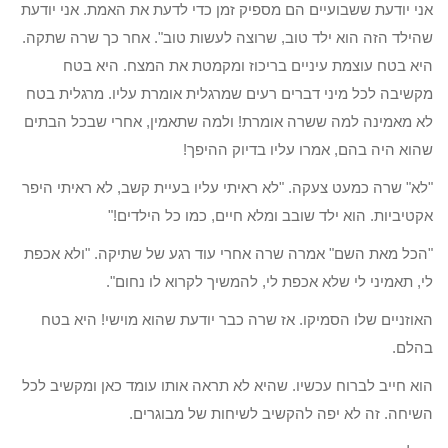
אני יודעת ששבועיים הם מספיק זמן כדי לדעת את האמת. אני יודעת
שהילד הזה הוא ילד טוב, שרוצה לעשות טוב". אחר כך שרה שתקה.
היא בטח עוצמת עיניים בריכוז ומקמטת את המצח. היא בטח
מקשיבה לכל מיני דברים רעים שמרגלית אומרת עליו. מרגלית בטח
לא מאמינה למה ששרה אומרת! ולמה שתאמין, אחרי שבכל הבתים
שהוא היה בהם, אמרו עליו בדיוק ההיפך!
"לא" שרה כמעט צעקה. "לא ראיתי עליו בעיית קשב, לא ראיתי היפר
אקטיביות. הוא ילד שובב ומלא חיים, כמו כל הילדים!"
"הכל מאת השם" אמרה שרה אחרי עוד רגע של שתיקה. "ולא אכפת
לי, תאמיני לי שלא אכפת לי, להמשיך לקרוא לו נחום".
האוזניים שלו הסמיקו. אז שרה כבר יודעת שהוא מוישי! היא בטח
בהלם.
הוא חייב לברוח עכשיו. שהיא לא תראה אותו עומד כאן ומקשיב לכל
השיחה. זה לא יפה להקשיב לשיחות של מבוגרים.