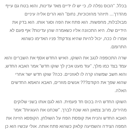
בכלל. "הכוס נפלה לו, כי יש לו ידיים מאד עדינות, והוא בטח גם עייף
מהדרך… תיזהר מהזכוכיות, נחום" הוא הרים אליה עיניים
מבולבלות, מחפשות. הוא פתח את הפה וסגר אותו. הוא בדק את
הידיים שלו. היא התכוונה אליו כשאמרה שהן עדינות? אף פעם לא
אמרו לו ככה, יכול להיות שהיא צודקת? פניו האדימו כשהוא
התרומם.
שרה התכופפה לנגב את השוקו, האיש החדש אסף את השברים והוא
עמד בצד כמו מלך, "עוד מעט אכין לך שוקו חדש" אמר האבא החדש,
והוא חשב שמשהו קרה לו לאוזניים. ככה? שוקו חדש ישר אחרי
שהוא שפך את הקודם??? אנשים מוזרים, האבא והאמא החדשים
האלה.
השוקו החדש היה בכוס חד פעמית. הוא לגם אותו בשני שלוקים
מהירים, מרוב צמאון הוא שכח לברך. "שכחנו את העוגיות!" אמר
האבא החדש והניח את קופסת הפח על השולחן. הקופסא הזיזה את
המפה הצידה והשמיעה קלאק כשהוא פתח אותה. אולי עכשיו הוא כן