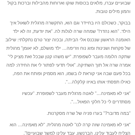
שבועיים עברו, מלאים בכוסות שוקו וארוחות מהבילות וברכות בקול
והמון מילים טובות.
בבוקר, כשכולם היו בחיידר וגם הוא, התקשרה מרגלית לשאול איך
הילד. "הוא נהדר!" שמחה שרה לגלות לה. "את יודעת, זה לא ילד
האומנה הראשון שנכנס אלי הביתה, ובכזה יצור טרם נתקלתי: שילוב
של פקחות ושנינות ומזג נוח וזרימה… ילד מושלם, לא יאומן" מרגלית
שתקה הלומה מעבר לשפופרת. "יש משהו קטן שבכל זאת מציק לי"
אמרה שרה אל תוך השתיקה. "אולי תדעי לפתור לי את החידה: למה
בכל פעם שבה אני קוראת לו בשמו, הוא מסמיק ופותח את הפה,
כאילו תפסתי אותו באיזו קלקלה…".
"אני לא מאמינה…" לאטה מרגלית מעבר לשפופרת. "עכשיו
מסתדרים לי כל חלקי הפאזל…".
"במה מדובר?" בערו פניה של שרה מסקרנות.
"אני לא מאמינה שזה קרה לנו" לאטה מרגלית. "לא מאמינה… הוא
הצליח לעבוד עלינו, הברנשון. עבד עלינו למשך שבועיים!".