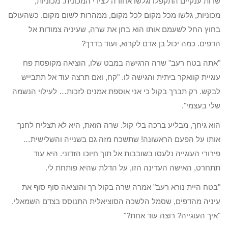
שדות ענקיים התקפלו וגלשו אחורה לצידי המכונית. מכוניות,
מכוניות, גלשו מכל מקום לכל מקום, ממהרות לשום מקום. כשהעולם
בחוץ החל לשעמם אותו הוא בחן את שרה, שעיניה צמודות אל
הדפים. כמה יכול בן אדם לקרוא, ועוד בדרך?
"אתה בטח רעב" שרה הרגישה במבט שלו, הוציאה מקופסת פח
עוגיית קוואקר ביתית והגישה לו. "קח, ואם תרצה עוד אל תתבייש
לבקש. רק תברך בקול כי אני אוספת אמנים לזכות… לעילוי הנשמה
שלי בעצמי".
הוא גיחך, מבליע ברכה בלי קול. שרה הזאת, היא לא תצליח לחנך
אותו על הפעם הראשונה! שתשכח מזה גם בשנייה והשלישית…
פירורי העוגייה נלעסו בשובבות אל תוך חיוכו הזדוני. היא עוד
תתחרט, האישה העדינה הזו, על הדלת שהיא פותחת לי.
"בטח היית נורא רעב" אמרה שרה בקול רך והוציאה סוף סוף את
עיניה מהדפים, שסמל הלשכה הסוציאלית התנוסס בצדם השמאלי.
"איך העוגייה? רוצה עוד אחת?"