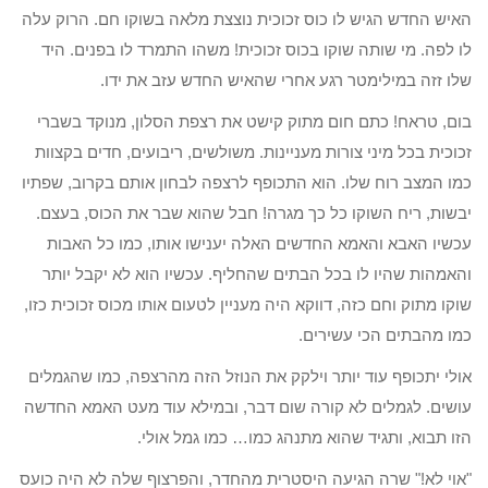
האיש החדש הגיש לו כוס זכוכית נוצצת מלאה בשוקו חם. הרוק עלה
לו לפה. מי שותה שוקו בכוס זכוכית! משהו התמרד לו בפנים. היד
שלו זזה במילימטר רגע אחרי שהאיש החדש עזב את ידו.
בום, טראח! כתם חום מתוק קישט את רצפת הסלון, מנוקד בשברי
זכוכית בכל מיני צורות מעניינות. משולשים, ריבועים, חדים בקצוות
כמו המצב רוח שלו. הוא התכופף לרצפה לבחון אותם בקרוב, שפתיו
יבשות, ריח השוקו כל כך מגרה! חבל שהוא שבר את הכוס, בעצם.
עכשיו האבא והאמא החדשים האלה יענישו אותו, כמו כל האבות
והאמהות שהיו לו בכל הבתים שהחליף. עכשיו הוא לא יקבל יותר
שוקו מתוק וחם כזה, דווקא היה מעניין לטעום אותו מכוס זכוכית כזו,
כמו מהבתים הכי עשירים.
אולי יתכופף עוד יותר וילקק את הנוזל הזה מהרצפה, כמו שהגמלים
עושים. לגמלים לא קורה שום דבר, ובמילא עוד מעט האמא החדשה
הזו תבוא, ותגיד שהוא מתנהג כמו… כמו גמל אולי.
"אוי לא!" שרה הגיעה היסטרית מהחדר, והפרצוף שלה לא היה כועס