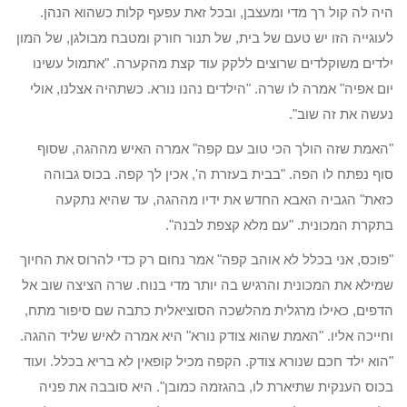
היה לה קול רך מדי ומעצבן, ובכל זאת עפעף קלות כשהוא הנהן.
לעוגייה הזו יש טעם של בית, של תנור חורק ומטבח מבולגן, של המון
ילדים משוקלדים שרוצים ללקק עוד קצת מהקערה. "אתמול עשינו
יום אפיה" אמרה לו שרה. "הילדים נהנו נורא. כשתהיה אצלנו, אולי
נעשה את זה שוב".
"האמת שזה הולך הכי טוב עם קפה" אמרה האיש מההגה, שסוף
סוף נפתח לו הפה. "בבית בעזרת ה', אכין לך קפה. בכוס גבוהה
כזאת" הגביה האבא החדש את ידיו מההגה, עד שהיא נתקעה
בתקרת המכונית. "עם מלא קצפת לבנה".
"פוכס, אני בכלל לא אוהב קפה" אמר נחום רק כדי להרוס את החיוך
שמילא את המכונית והרגיש בה יותר מדי בנוח. שרה הציצה שוב אל
הדפים, כאילו מרגלית מהלשכה הסוציאלית כתבה שם סיפור מתח,
וחייכה אליו. "האמת שהוא צודק נורא" היא אמרה לאיש שליד ההגה.
"הוא ילד חכם שנורא צודק. הקפה מכיל קופאין לא בריא בכלל. ועוד
בכוס הענקית שתיארת לו, בהגזמה כמובן". היא סובבה את פניה