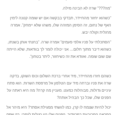
"מה???" שרה לא הבינה מילה.
"כשהוא יחזור מהחיידר, תבדקי בבקשה אם יש שומה קטנה לימין
האף של נחום, זה הסימן המזהה שלו, משהו שלא יימחק". אמרה
מרגלית וקולה יבש.
"הסתכלתי על פניו אלפי פעמים" אמרה שרה. "בחנתי אותן בשנתו,
כשהוא דיבר מתוך חלום… אני יכולה לומר לך בוודאות, שלא הייתה
שם שום שומה. ואוודא את זה כשיחזור, ליתר בטחון".
כשהם חזרו מהחיידר, מיד אחרי ברכת השלום וכוס השוקו, בדקה
שרה את פניו וברחה מיד עם הטלפון אל מרפסת השרות. הוא פתח
עיניים גדולות, מבוהלות כמעט. מעניין מה קרה? מה היא ראתה על
הפנים שלו, שכל כך הבהיל אותה?
יכול להיות שצמח לו קרן, כמו לוושתי ממגילת אסתר? היא מיהר אל
המראה המרובעת בפרוזדור. הפנים שלו היו רגילות לגמרי, רק שפם