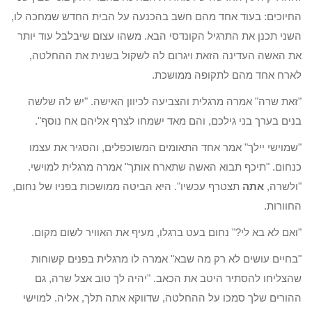
החיוכים: בעוד אחד מהם חשב בהכנעה על הבית החדש שמחכה לו,
השני תכנן את התרגיל הקונדסי הבא. משהו עצום שיבלבל עוד יותר
את האשה העדינה הזאת ויגרום לה לשקול בשנית את ההחלטה,
לארח אחד מהם לתקופה ממושכת.
"זאת שרה" אמרה מרגלית והצביעה לכיוון האישה. "יש לה שלשה
בנים בערך בני גילכם, והם מאד ישמחו לצרף אליהם אח נוסף".
"שמוישי יילך" אמר אחד התאומים המשוכפלים, והסגיר את עצמו
כנחום. "תיכף תבוא האשה שתארח אותך" אמרה מרגלית למוישי.
"ולשרה,
אתה
תצטרף עכשיו". היא הביטה ממושכות בפניו של נחום,
החוורות.
"ואם לא בא לי?" נחום בעט ברגלו, מעיף את האוויר לשום מקום.
"בחיים עושים לא רק מה שבא" אמרה לו מרגלית בפנים קשוחות
שהצליחו להסתיר היטב את הכאב. "יהיה לך טוב אצל שרה, גם
ההורים שלך סמכו על ההחלטה, שדווקא אתה תלך, אליה. למוישי