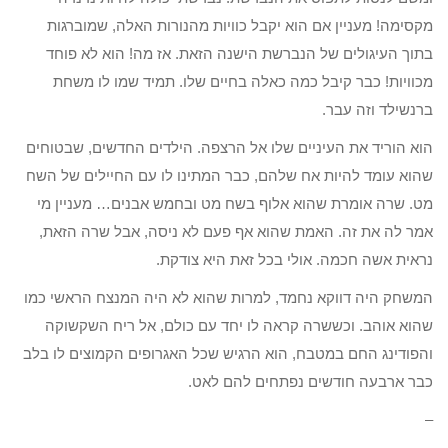
מקסימה! מעניין אם הוא יקבל כוויות מהנורות האלה, שמוברגות
בתוך העיגולים של הנברשת הישנה הזאת. אז מה! הוא לא פוחד
מכוויות! כבר קיבל כמה כאלה בחיים שלו. תמיד שמו לו משחת
ברנשילד וזה עבר.
הוא הוריד את העיניים שלו אל הרצפה. הילדים החדשים, שבטוחים
שהוא עומד להיות אח שלהם, כבר המתינו לו עם החיילים של השח
מט. שרה אומרת שהוא אלוף בשח מט ובחמש אבנים… מעניין מי
אמר לה את זה. האמת שהוא אף פעם לא ניסה, אבל שרה הזאת,
נראית אשה חכמה. אולי בכל זאת היא צודקת.
המשחק היה דווקא נחמד, למרות שהוא לא היה המנצח הראשי כמו
שהוא אוהב. וכששרה קראה לו יחד עם כולם, אל ריח השקשוקה
והפודינג החם במטבח, הוא הרגיש שכל האגרופים הקמוצים לו בלב
כבר ארבעה חודשים נפתחים להם לאט.
–