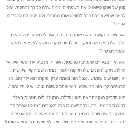
קטן של שוקו קישט לו את השפתיים. ממה שרה כל כך נבהלה? יכול
להיות שהיא צריכה כבר להוציא אותו מהבית, ולא נעים לה להגיד לו
את זה?
הגב שלו התקשח. נראה אותה פוחדת להגיד לי משהו! יכול להיות…
הלב שלו דפק לאט וחזק. יכול להיות שקרה משהו לאבא או לאמא
האמתיים שלו?
הוא הלך בצעדים שקטים למרפסת השרות. מדביק את האוזן שלו אל
הדלת, חזק. "הפנים שלו חלקות לגמרי" אמרה שם הקול של שרה.
"אין שם שום שומה… אבל הוא באמת עדין ופיקח! הוא ילד טוב, אני
מבטיחה לך! הוא ממושמע! הוא אוהב לעשות טוב, ויש לו ידי זהב!".
הוא הדביק חזק יותר את האוזן לדלת, נותן למילים הטבות האלה
להיכנס פנימה יותר, ולהתפשט לו בכל האברים. "זה לא אכפת לי"
התעקשה שם שרה, כנראה היא מדברת עם מרגלית. "לא אכפת לי
מה כתוב בדפי הדיווח האמתיים שלו! ואני לא יודעת מי המציא אותם!