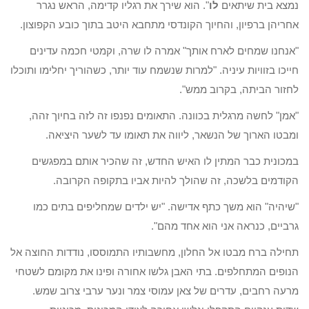
נמצא בית שיתאים
לו
". הוא שירך את רגליו קדימה, הראש נגרר
אחריהן ברפיון, והחיוך הקונדסי מתחבא היטב בתוך כובע הקפוצון.
"אנחנו שמחים לארח אותך" אמרה לו שרה, וקמטי חכמה עדינים
חייכו בזוויות עיניה. "למרות שנשמח עוד יותר, כשהוריך יחלימו ותוכלו
לחזור הביתה, בקרוב ממש".
"אמן" לחשה מרגלית בכוונה. התאומים נפנפו זה לזה בחיוך זהה,
ומבטו הארוך של הנשאר, ליווה את תאומו עד לשער היציאה.
במכונית כבר המתין לו האיש החדש, זה שהכיר אותם במפגשים
הקודמים בלשכה, זה שהולך להיות אביו בתקופה הקרובה.
"שיהיה" הוא משך כתף אדישה. "יש ילדים שמחליפים בתים כמו
גרביים, כנראה אני הוא אחד מהם".
תחילה ברח מבטו אל החלון, מחשבותיו התמוססו, נודדות החוצה אל
הנופים המתחלפים. בתי האבן גלשו אחורה ופינו את מקומם לשטחי
מרעה רחבים, עדרים של צאן עמוסי צמר ונער ערבי צרוב שמש.