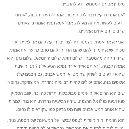
מעניין אם גם המנומש יודע להרביץ.
"אם אתה דווקא רוצה ללכת מכות" אמר לו הילד הגבוה, "אנחנו
יודעים לעשות את זה מעולה. אבל אמא תמיד אומרת, שאחים
שרבים, הם אחים אמתיים".
ואני לא אח אמתי, נשמטו ידיו לצדדים. דווקא להם אני לא ילך עוד
מכות. שלא ידמיינו להם שהם הרוויחו להם סתם כך עוד אח אמתי.
שרה הגיחה מהמטבח. "שלום חזקי, שלום ירחמיאל, שלום נתן" היא
אמרה לבניה. "ראיתם איזה אורח נפלא הגיע אלינו? אני חושבת
שהוא יודע טוב לשחק שח מט, או חמש אבנים. גם הבנים שלנו
אלופים בזה. אתם יכולים להיות רביעייה נהדרת! אני צודקת, נחום?".
שוב הוא הרים אליה עיניים מבולבלות, תרות כה וכה. שוב הסמיקו
פניו ועיניו נפלו אל הרצפה. שיהיו רביעייה נהדרת, הוא גנח. למרות
שהוא אוהב חמש אבנים ושח מט בדיוק כמו שקוראים לו נחום.
הוא האמתי היה מעדיף לטפס עכשיו על המשענת של הספה, נניח,
ומשם לנסות לתפוס את הנברשת. נברשת יכולה להיות נדנדה