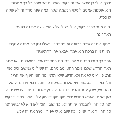
יברך ואולי כן יעשה את זה בקול. העיניים של שרה כל כך מחכות,
היא אוספת אמנים לעילוי הנשמה שלה, כמה שזה מוזר זה לא עולה
לו כסף.
היה מוזר לברך בקול, אולי בגיל שלש הוא עשה את זה בפעם
האחרונה.
"אמן!" אמרה שרה בכוונה ועיניה זהרו, כאילו נתן לה מתנה ענקית.
"ראית איזו ברכה הוא אמר, אבא? אח, להתענג!".
אחר כך חזרו הבנים מהחיידר. הם התקרבו אליו בחשדנות. "אז אתה
האח החדש שלנו" אמר הקטן מביניהם, זה שמליוני נמשים כיסו את
פרצופו. "אני לא אח ולא חדש, שלא תדמיינו!" הוא העיף את הרגל
שלו באוויר, ובטעות היא שלחה בעיטה כזו הגונה באחיו הגדול של
המנומש, שרק עמד והביט בו. הגדול קמץ אגרופים. יופי, עכשיו יהיה
כאן שמח. האבא החדש יבוא סוף סוף לצעוק עליו. הוא יגיד לו לבקש
יפה סליחה ולהבטיח שיותר לא יכה שוב. והוא לא! הוא לא יבקש יפה
סליחה! והוא דווקא כן יכה שוב! אולי אפילו יעשה את זה עכשיו.