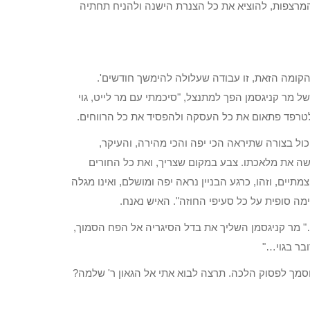
 המרצפות, להוציא את כל הצנרת הישנה ולהניח תחתיה
מהקומה הזאת, זו עבודה שעלולה להימשך חודשים'.
ל מר קניגסמן הפך למתנצל, "סיכמתי עם מר לייט, גוי
 לטרפד פתאום את כל העסקה ולהפסיד את כל הרווחים.
ל בצורה שתיראה הכי יפה והכי מהירה, והעיקר,
שה את מלאכתו. צבע במקום שצריך, ואת כל החורים
תיים, וזהו, כרגע הבניין נראה יפה ומושלם, ואינו מגלה
ימה סופית על כל סעיפי החוזה". האיש נאנח.
" מר קניגסמן השליך את בדל הסיגריה אל הפח הסמוך,
ובר בגוי…"
מוסמך לפסוק הלכה. תרצה לבוא אתי אל הגאון ר' שלמה?