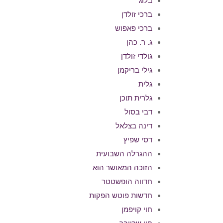
בלוג
ברכי זולדן
ברכי פאפוש
ג. ר. כהן
גולדי זולדן
גילי בריקמן
גלית
גלרית תוכן
דבי בסול
דינה בצלאל
דסי שפיץ
ההגרלה השבועית
הזוכה המאושר הוא
חדווה הופשטטר
חדשות פוטש הפקות
חוי קויפמן