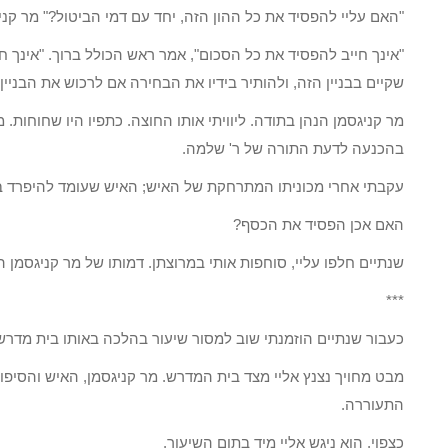
"האם עליי להפסיד את כל ההון הזה, יחד עם דמי הביטול?" מר קני
"אינך חייב להפסיד את כל הסכום", אמר ראש הכולל ברוך. "אינך 
שקיים בבניין הזה, ולהותיר בידיו את הבחירה אם לרכוש את הבניין
מר קניגסמן הנהן בתודה. ליוויתי אותו החוצה. כתפיו היו שחוחות. 
בהכנעה לדעת התורה של ר' שלמה.
עקבתי אחרי מכוניתו המתרחקת של האיש; האיש שעומד להיפרד באו
האם אכן הפסיד את הכסף?
שנתיים חלפו עליי, סוחפות אותי במרוצתן. דמותו של מר קניגסמן
***
כעבור שנתיים הוזמנתי שוב למסור שיעור בהלכה באותו בית מדרש
מבט מחויך נצנץ אליי מצד בית המדרש. מר קניגסמן, האיש והסיפור
התעוררה.
כצפוי, הוא ניגש אליי מיד בתום השיעור.