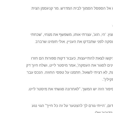
נו אל הספסל הסמוך לבית המדרש. מר קניגסמן הצית
ץ. 'הי, רגע', עצרתי אותו, משפשף את מצחי, 'שכחתי
סקה לפני שתבדקו את העניין. אולי תזמינו שרברב
יקשו לצאת להתייעצות. כעבור דקות ספורות הם חזרו
יינים לסגור את העסקה', אמר מיסטר לייט, ושלח חיוך דק
עת, לא רציתי לשאול. חתמנו על טפסי החוזה. הנכס עבר
ילין".
יפור הזה יש המשך. "לאחרונה פגשתי את מיסטר לייט.
ום, 'הייתי גורם לך להצטער על זה כל חייך" הגוי נגע
דיבור שלו.