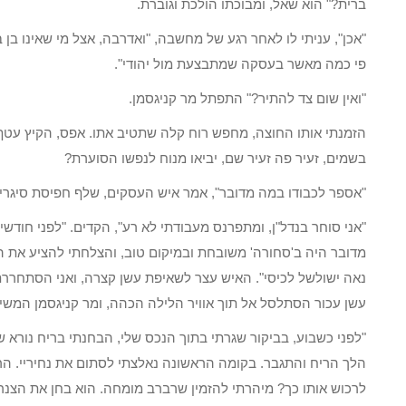
ברית?" הוא שאל, ומבוכתו הולכת וגוברת.
"אכן", עניתי לו לאחר רגע של מחשבה, "ואדרבה, אצל מי שאינו בן ב
פי כמה מאשר בעסקה שמתבצעת מול יהודי".
"ואין שום צד להתיר?" התפתל מר קניגסמן.
הזמנתי אותו החוצה, מחפש רוח קלה שתטיב אתו. אפס, הקיץ עטף א
בשמים, זעיר פה זעיר שם, יביאו מנוח לנפשו הסוערת?
"אספר לכבודו במה מדובר", אמר איש העסקים, שלף חפיסת סיגריות
"אני סוחר בנדל"ן, ומתפרנס מעבודתי לא רע", הקדים. "לפני חודשי
מדובר היה ב'סחורה' משובחת ובמיקום טוב, והצלחתי להציע את הבנ
נאה ישולשל לכיסי". האיש עצר לשאיפת עשן קצרה, ואני הסתחררתי
עשן עכור הסתלסל אל תוך אוויר הלילה הכהה, ומר קניגסמן המשיך
"לפני כשבוע, בביקור שגרתי בתוך הנכס שלי, הבחנתי בריח נורא
הלך הריח והתגבר. בקומה הראשונה נאלצתי לסתום את נחיריי. הריח
לרכוש אותו כך? מיהרתי להזמין שרברב מומחה. הוא בחן את הצנר