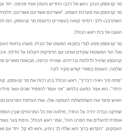
מר קניגסמן הנהן. ניגש אל רכבו החדיש והזמין אותי פנימה. יחד ע
מר קניגסמן את מערכת השמע. "אשריכם אשריכם אשריכם, תלמידי 
השתרבבו ללבי רסיסי קנאה בעשירים כדוגמת מר קניגסמן, הם הלכו
הגענו אל בית ראש הכולל.
מר קניגסמן פסע לצדי במבוא הפשוט של הבית, משהו בחזות העס
מול הוד הפשטות שקידם אותנו עם הדפיקות הקלות על הדלת. עיניו
קניגסמן שרגיל לדלתות ובריחים, שטיחי כניסה, מבואות מוארים ופר
שלמה, העמוס בספרי קודש מקיר לקיר.
"פתח פיך ויאירו דבריך", ראש הכולל בחן רכות את מר קניגסמן. ק
היתר", הוא אמר כמעט בלחש, "אני עומד להפסיד שנים עשר מיליון ד
האיש סיפר את השתלשלות העסקה שלו, ואת העלמת הפרטים ממיסטר
שתיקה כבדה ירדה על החדר, מילאה את כל המרווחים שבין הספרים
אוסרת להעלים את הפרט הזה", אמר ראש הכולל, ונימת צער נשזרה
העסקים, "הקדוש ברוך הוא שלח לך ניסיון, והוא לא קל. יחד עם זאת