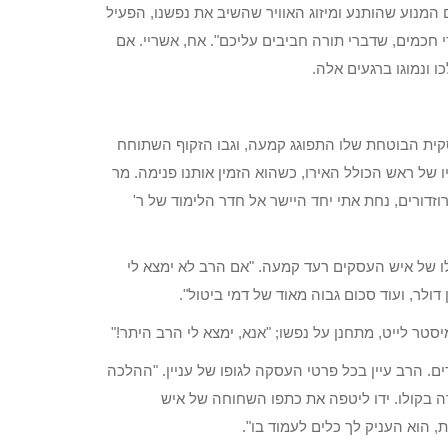
ם המנוע שהותנע ומיזוג האוויר שהשיב את נפשנו, הפעיל
חכמים, שדברי תורה חביבים עליכם". אח, אשריי. אם
 ונמוגו ברגעים אלה.
קית הבוטחת שלו התפוגג קמעה, וגבו הזקוף השתוחח
 של ראש הכולל האירו, כשהוא הזמין אותנו פנימה. מר
וזדורים, נחת אתי יחד היישר אל חדר הלימוד של ר'
ולו של איש העסקים רעד קמעה. "אם הרב לא ימצא לי
ולר, ועוד סכום גבוה מאוד של דמי ביטול".
 לייט, מתחנן על נפשו; "אנא, ימצא לי הרב היתר!"
. הרב עיין בכל פרטי העסקה לגופו של עניין. "ההלכה
 בקולו. ידו ליטפה את כתפו השחוחה של איש
, הוא העניק לך כלים לעמוד בו".