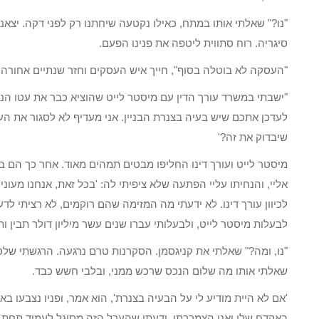
"נו?" שאלתי אותו במתח, כאילו נקטעה שיחתנו רק לפני דקה. יצא
סיגריה. רוח סתווית ליטפה את פנינו הפעם.
"העסקה לא בוטלה בסוף", חייך איש העסקים וחזר שנתיים אחורה.
"ישבתי במשרד עורך הדין עם מיסטר לייט שהוציא כבר את עטו הנוצ
לעדכן אתכם שיש בעיה בצנרת הבניין. אני מעדיף לא לסגור את הע
שיבדוק את זה?'
מיסטר לייט ועורך דינו החליפו מבטים תמהים מאוד. אחר כך הם ב
אליי, והנחיתו עליי הפתעה שלא ציפיתי לה: 'בכל זאת, אנחנו מעונ
לכיוון עורך דינו. לא ידעתי מה המזימה שהם רוקמים, לא רציתי לד
לבעלות מיסטר לייט, ולבעלותי עברו שנים עשר מיליון דולר תבין ותק
"נו, ומה?" שאלתי את קניגסמן. הסקרנות טרם נרגעה. הרגשתי שלס
שאלתי אותו מה שלום הנכס שרכש ממני, ובלבי חשש כבד.
'אם לא היית מודיע לי על הבעיה בצנרת', הוא אמר, ופניו נצבעו באד
באקדח שלו ואני הצמררתי. ידעתי שהערל הזה מסוגל לעמוד תחת ה