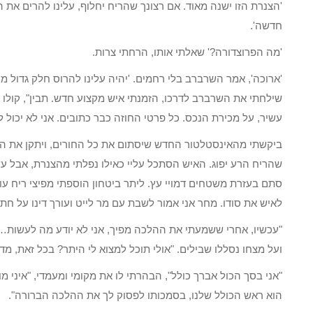
'הצנרת הזו ישנה מאוד. אם רצונך שהריח יחלוף, עלינו להרים את
חדשה'.
'מה הפרוצדורה?' שאלתי אותו, הרחתי צרות.
'ארוכה', אמר השרברב בלי רחמים. 'יהיה עלינו להרוס חלק גדול 
שילחתי את השרברב לדרכו, הזמנתי איש מקצוע חדש. תבין", קולו ש
עשיר, על מכירת הנכס. כל פרטי החוזה כבר כתובים. אני לא יכול
ביקשתי מהאינסטלטור החדש שיסתום את כל החורים, ויתקן את הכו
שהריח הרע יפוג. האיש הסתכל עליי כאילו נפלתי מהצנרת, אבל ע
סתם בעזרת משטחים דמויי עץ. ליתר ביטחון הוספתי מפיצי ריח עוצמ
לאיש את סודו. מחר אני אמור לשבת עם מר לייט ועורך דינו על חת
"עכשיו, אחרי ששמעתי את ההלכה מפיך, אני לא יודע מה לעשות…
ועל מצחו נסללו שבילים. "אולי תוכל למצוא לי היתר? בכל זאת, מד
"אני בסך הכול אברך כולל", הבהרתי לו את מקומי ומעמדי, "איני 
הוא ראש הכולל שלנו, בסמכותו לפסוק לך את ההלכה הברורה".