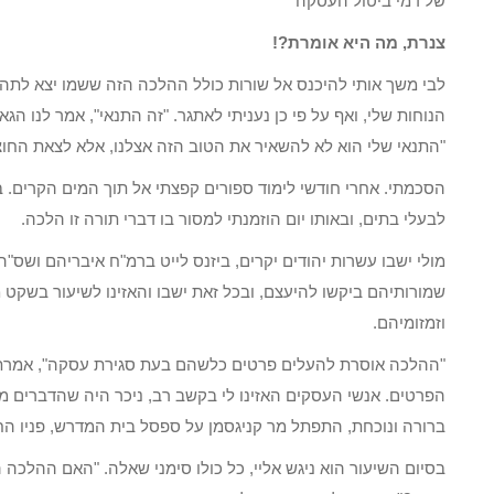
של דמי ביטול העסקה"
צנרת, מה היא אומרת?!
לבי משך אותי להיכנס אל שורות כולל ההלכה הזה ששמו יצא לתהילה
הנוחות שלי, ואף על פי כן נעניתי לאתגר. "זה התנאי", אמר לנו ה
"התנאי שלי הוא לא להשאיר את הטוב הזה אצלנו, אלא לצאת החוצ
הסכמתי. אחרי חודשי לימוד ספורים קפצתי אל תוך המים הקרים. 
לבעלי בתים, ובאותו יום הוזמנתי למסור בו דברי תורה זו הלכה.
מולי ישבו עשרות יהודים יקרים, ביזנס לייט ברמ"ח איבריהם ושס"ה 
שמורותיהם ביקשו להיעצם, ובכל זאת ישבו והאזינו לשיעור בשקט 
וזמזומיהם.
"ההלכה אוסרת להעלים פרטים כלשהם בעת סגירת עסקה", אמרתי
הפרטים. אנשי העסקים האזינו לי בקשב רב, ניכר היה שהדברים מ
ברורה ונוכחת, התפתל מר קניגסמן על ספסל בית המדרש, פניו החלי
בסיום השיעור הוא ניגש אליי, כל כולו סימני שאלה. "האם ההלכה 