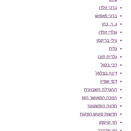
ברכי זולדן
ברכי פאפוש
ג. ר. כהן
גולדי זולדן
גילי בריקמן
גלית
גלרית תוכן
דבי בסול
דינה בצלאל
דסי שפיץ
ההגרלה השבועית
הזוכה המאושר הוא
חדווה הופשטטר
חדשות פוטש הפקות
חוי קויפמן
חוי שרייבר