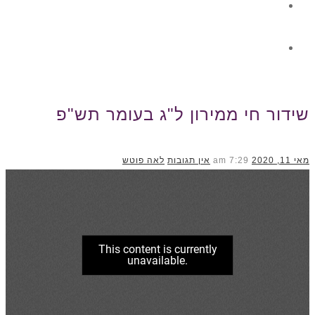
גלרית תוכן
צור קשר
שידור חי ממירון ל"ג בעומר תש"פ
מאי 11, 2020
7:29 am
אין תגובות
לאה פוטש
ראשי
»
Uncategorized
»
שידור חי ממירון ל"ג בעומר תש"פ