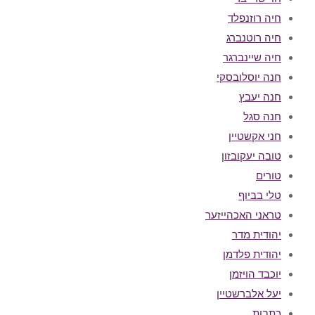
חיה רוזנפלד
חיה רוטנברג
חיה שיינברגר
חנה יוסלובסקי
חנה יעבץ
חנה סגל
חני אקשטיין
טובה יעקובזון
טורים
טלי בביוף
טראני האכהייזער
יהודית מדר
יהודית פלדמן
יוכבד הויזמן
יעל אלברשטיין
כתבות