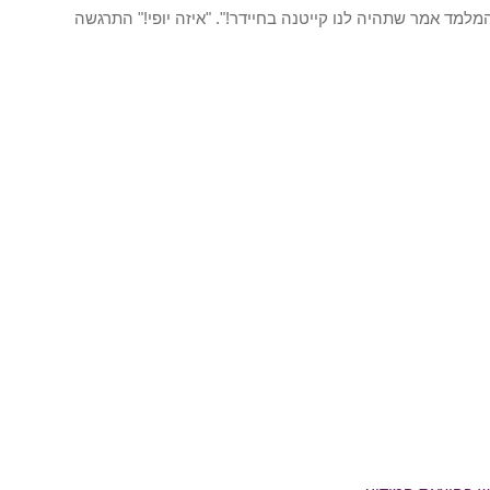
למד אמר שתהיה לנו קייטנה בחיידר!". "איזה יופי!" התרגשה