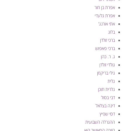
אפרת בן חור
אפרת גלעדי
אתי אורנג'
בלוג
ברכי זולדן
ברכי פאפוש
ג. ר. כהן
גולדי זולדן
גילי בריקמן
גלית
גלרית תוכן
דבי בסול
דינה בצלאל
דסי שפיץ
ההגרלה השבועית
הזוכה המאושר הוא