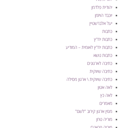
יהודית פלדמן
יוכבד הויזמן
יעל אלברשטיין
כתבות
כתבות יח''ץ
כתבות יח''ץ לאומית – המודיע
כתבות נושא
כתיבה לארגונים
כתיבה שיווקית
כתיבה שיווקית \ ארגון מסילה
לאה אטון
לאה כץ
מאמרים
מגזין ארגון קירוב ''לשם''
מוריה טחן
מוריה פראנג’י