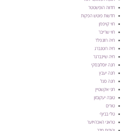
חדווה הופשטטר
חדשות פוטש הפקות
חוי קויפמן
חוי שרייבר
חיה רוזנפלד
חיה רוטנברג
חיה שיינברגר
חנה יוסלובסקי
חנה יעבץ
חנה סגל
חני אקשטיין
טובה יעקובזון
טורים
טלי בביוף
טראני האכהייזער
יהודית מדר