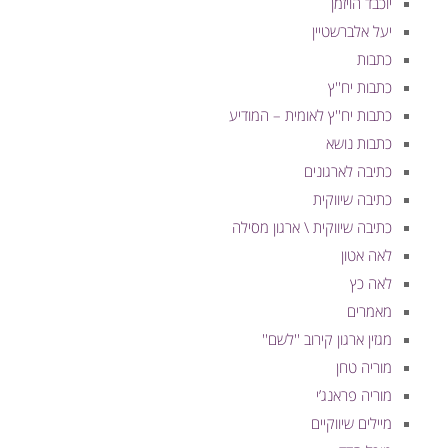
יוכבד הויזמן
יעל אלברשטיין
כתבות
כתבות יח''ץ
כתבות יח''ץ לאומית – המודיע
כתבות נושא
כתיבה לארגונים
כתיבה שיווקית
כתיבה שיווקית \ ארגון מסילה
לאה אטון
לאה כץ
מאמרים
מגזין ארגון קירוב ''לשם''
מוריה טחן
מוריה פראנג’י
מיילים שיווקיים