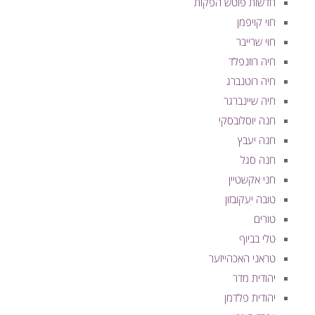
חדשות פוטש הפקות
חוי קויפמן
חוי שרייבר
חיה רוזנפלד
חיה רוטנברג
חיה שיינברגר
חנה יוסלובסקי
חנה יעבץ
חנה סגל
חני אקשטיין
טובה יעקובזון
טורים
טלי בביוף
טראני האכהייזער
יהודית מדר
יהודית פלדמן