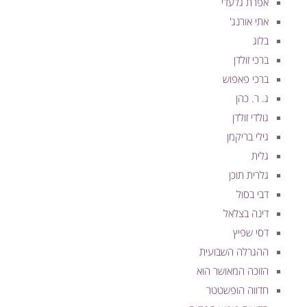
אפרת גלעדי
אתי אורנג'
בלוג
ברכי זולדן
ברכי פאפוש
ג. ר. כהן
גולדי זולדן
גילי בריקמן
גלית
גלרית תוכן
דבי בסול
דינה בצלאל
דסי שפיץ
ההגרלה השבועית
הזוכה המאושר הוא
חדווה הופשטטר