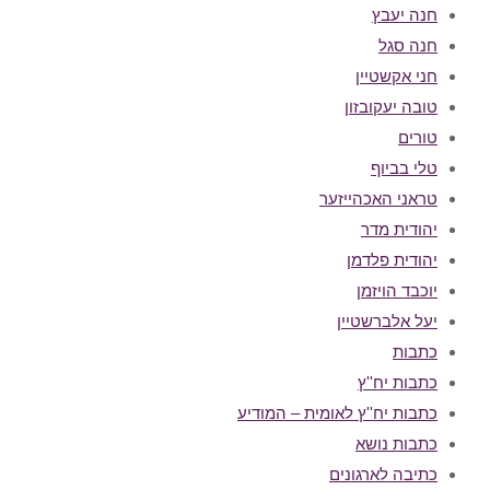
חנה יעבץ
חנה סגל
חני אקשטיין
טובה יעקובזון
טורים
טלי בביוף
טראני האכהייזער
יהודית מדר
יהודית פלדמן
יוכבד הויזמן
יעל אלברשטיין
כתבות
כתבות יח''ץ
כתבות יח''ץ לאומית – המודיע
כתבות נושא
כתיבה לארגונים