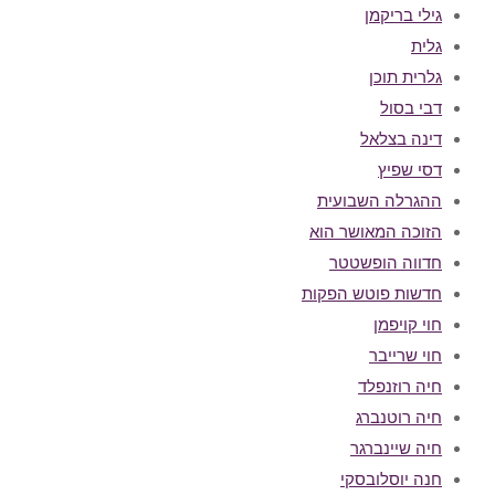
גילי בריקמן
גלית
גלרית תוכן
דבי בסול
דינה בצלאל
דסי שפיץ
ההגרלה השבועית
הזוכה המאושר הוא
חדווה הופשטטר
חדשות פוטש הפקות
חוי קויפמן
חוי שרייבר
חיה רוזנפלד
חיה רוטנברג
חיה שיינברגר
חנה יוסלובסקי