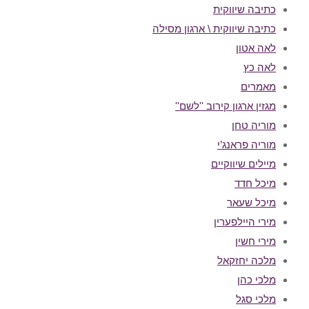
כתיבה שיווקית
כתיבה שיווקית \ ארגון מסילה
לאה אטון
לאה כץ
מאמרים
מגזין ארגון קירוב ''לשם''
מוריה טחן
מוריה פראנג’י
מיילים שיווקיים
מיכל חדד
מיכל שעאר
מירי היילפערין
מירי חשין
מלכה יחזקאל
מלכי כהן
מלכי סגל