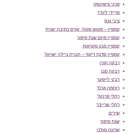
פניני צישינסקי
פריידי לינדר
ציבי גנס
קמפיין – פוטש סקול- קורס כתיבה יוצרת
קמפיין מיזם שנת סיפור
קמפיין מכון מקראות
קמפיין סדנת ריקוד – חברת ביילה ישראל
רבקה וקנין
רבקה סבן
רבקי לייפער
רוחמה ארנד
רחלי פרנקל
רחלי שרייבר
שירים
שנת סיפור
שרונה מולכו