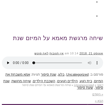
גלרית תוכן
צור קשר
שיחה מרגשת מאמא על המיזם שנת
אוגוסט 21, 2018
10:14 am
אין תגובות
לאה פוטש
סיפור
פורסם ב:
Uncategorized
,
בלוג
,
שנת סיפור
תגיות:
אמא משבחת את
המיזם
,
בית רגוע
,
הילדים רגועים
,
השכבת הילדים
,
שיחה מרגשת
,
שנת
ראשי
»
Uncategorized
»
שיחה מרגשת מאמא על המיזם שנת סיפור
סיפור
,
שעת סיפור
« הקודם
הבא »